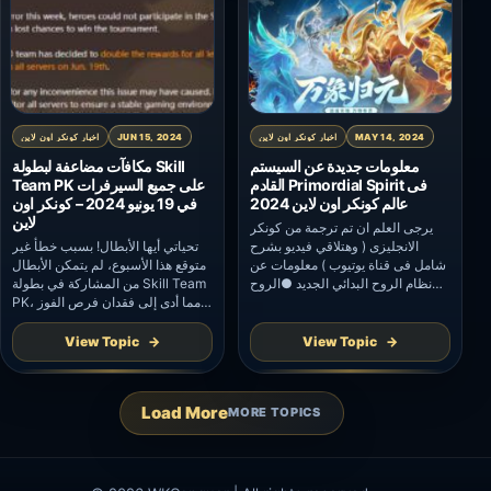
MAY 14, 2024
اخبار كونكر اون لاين
JUN 15, 2024
اخبار كونكر اون لاين
معلومات جديدة عن السيستم
مكافآت مضاعفة لبطولة Skill
القادم Primordial Spirit فى
Team PK على جميع السيرفرات
عالم كونكر اون لاين 2024
في 19 يونيو 2024 – كونكر اون
لاين
يرجى العلم ان تم ترجمة من كونكر
الانجليزى ( وهتلاقي فيديو بشرح
تحياتي أيها الأبطال! بسبب خطأ غير
شامل فى قناة يوتيوب ) معلومات عن
متوقع هذا الأسبوع، لم يتمكن الأبطال
نظام الروح البدائي الجديد ●الروح
من المشاركة في بطولة Skill Team
البدائية: 1. أفرلورد، أرتميس وإله
PK، مما أدى إلى فقدان فرص الفوز
الحرب. (فقط أرواح المستوى التاسع
بالبطولة. لمعالجة هذه المشكلة، قرر
وما فوق يمكن إزالتها أو استبدالها من
فريق CO مضاعفة المكافآت لجميع
View Topic
View Topic
مخزون الروح) ●الروح البدائية
مجموعات المستويات في بطولة Skill
البدائية- أوراكل المضافة حديثًا: 1.
Team PK على جميع الخوادم في 19
Oracle Fragments (لا يمكن
يونيو . ونحن نعتذر بصدق عن أي إزعاج
Load More
MORE TOPICS
تداولها)، Dark Night […]
قد تسببه […]