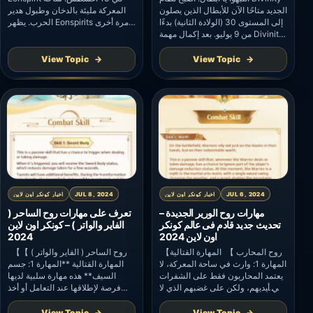
الجديد متاحًا الآن للأبطال الذين يصلون
المعركة مليئة بالدخان وطبول هدير
إلى المستوى 30 (الولادة الثانية) بدءًا
الحرب. يظهر Eonspirits مرة أخرى
من 9 يوليو. بعد إكمال مهمة Divinity
قوتهم القوية! المدة: طويل الأمد
Preview، يمكنك قبول مهمة فتح
المتطلبات: تنشيط Eonspirits انقر
Divinity of Warrior. انقر فوق
فوقحدث – تحدي – معركة
View Topic
View Topic
زر Divinity Advent لبدء
روحية لدخول واجهة معركة Eonspirit.
المهمة. بعد إكمال مهمة الفتح،
تفاصيل: 1. خلفية ساحة المعركة
ستحصل على Divinity of Warrior.
القديمة موجودة منذ ملايين السنين.
ملاحظة: سيتم تطبيق التحديثات داخل
خلال العصور القديمة ، انخرطت
اللعبة. نظام Divinity غير متاح […]
Eonspirits في معركة شرسة مع […]
JUL 6, 2024
اخبار كونكر اون لاين
JUL 8, 2024
اخبار كونكر اون لاين
مهارات روح الورير الجديدة –
تعرف على مهارات روح الساحر (
تحديث جديد قادم فى عالم كونكر
الفاير والواتر ) – كونكر اون لاين
اون لاين 2024
2024
【روح المحارب 】 المهارة القتالية
【روح الساحر ( الفاير والواتر ) 】
المهارة 1: وارث في ساحة المعركة، لا
المهارة القتالية **المهارة 1: جسم
يعتمد المحاربون فقط على الشفرات
السيف** هذه مهارة سلبية لديها
في أيديهم، ولكن على غضبهم الذي لا
فرصة لإطلاقها عند التعامل أو أخذ
يقهر. هذه المهارة السلبية تمنح
الضرر. عندما يتم تشغيله، ستحصل
واريورز فرصة لتجاهل جزء من حالة
على حالة جسم السيف، مما يقلل من
View Topic
View Topic