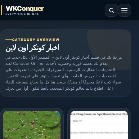
Skip to content
WKConquer
Open search
Open 
EVERYTHING IS HERE
CATEGORY OVERVIEW
اخبار كونكر اون لاين
مرحبًا بك في قسم أخبار كونكر أون لاين – المصدر الأول لكل جديد في
لعبة Conquer Online! نقدم لك تغطية فورية وحصرية لأحدث
التحديثات، الفعاليات الرسمية، السيرفرات الجديدة، التعديلات على
الشخصيات، العروض الخاصة، وأي تغييرات تؤثر على تجربة اللاعبين.
سواء كنت لاعبًا محترفًا أو مبتدئًا، ستجد هنا كل ما تحتاج لمعرفته للبقاء
على اطلاع دائم بعالم كونكر المتجدد. تابعنا لتكون أول من يعرف!