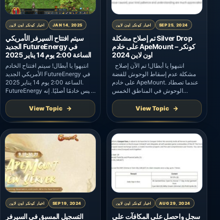
SEP 25, 2024
اخبار كونكر اون لاين
JAN 14, 2025
اخبار كونكر اون لاين
تم إصلاح مشكلة Silver Drop
سيتم افتتاح السيرفر الأمريكي
على خادم ApeMount – كونكر
الجديد FutureEnergy في
اون لاين 2024
الساعة 2:00 يوم 14 يناير 2025
انتبهوا يا أبطال! تم الآن إصلاح
انتبهوا يا أبطال! سيتم افتتاح الخادم
مشكلة عدم إسقاط الوحوش للفضة
الأمريكي الجديد FutureEnergy في
على خادم ApeMount. عندما تصطاد
الساعة 2:00 يوم 14 يناير 2025.
الوحوش في المناطق الخمس
FutureEnergy ليس خادمًا أصليًا. إنه
الرئيسية، ستسقط الفضة بشكل
خادم جديد يعتمد على محتوى الخوادم
عشوائي. نحن نأسف للإزعاج الذي
القياسية السابقة ولكن مع المزيد من
View Topic
View Topic
تسببت فيه هذه المشكلة، ونقدر
الميزات والأحداث. ملحوظة: سيتم
صبركم وتفهمكم كثيرًا.
تطبيق التحديثات الموجودة داخل
اللعبة. مميزات الخادم الجديد البحث
عن الكنوز بواسطة الوحوش متجر
الفضة أحداث الخادم […]
AUG 29, 2024
اخبار كونكر اون لاين
SEP 19, 2024
اخبار كونكر اون لاين
سجل واحصل على المكافآت على
التسجيل المسبق فى السيرفر