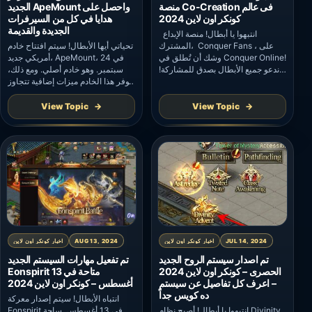
منصة Co-Creation فى عالم
الجديد ApeMount واحصل على
كونكر اون لاين 2024
هدايا في كل من السيرفرات
الجديدة والقديمة
انتبهوا يا أبطال! منصة الإبداع
المشترك، Conquer Fans ، على
تحياتي أيها الأبطال! سيتم افتتاح خادم
وشك أن تُطلق في Conquer Online!
أمريكي جديد، ApeMount، في 24
ندعو جميع الأبطال بصدق للمشاركة!
سبتمبر. وهو خادم أصلي. ومع ذلك،
تتمحور منصة Co-Creation حول IP
يوفر هذا الخادم ميزات إضافية تتجاوز
[Conquer Online] وتدمج جميع
الخادم الأصلي النموذجي. سيتم إصدار
مجتمعات الألعاب التي تديرها بنفسها
معلومات مفصلة في وقت لاحق،
View Topic
View Topic
في هذه الملكية الفكرية. تتضمن منصة
يرجى البقاء على اتصال. ويبدأ حجز
Co-Creation نظامًا كاملاً لتبادل
الخادم الجديد في 18 سبتمبر. جدول
مكافآت المهام، وبرنامجًا لحوافز
الحدث: فترة الحجز: 0:00، 18
المبدعين، ومنتديات مجانية وشاملة
سبتمبر 2024 – 23:59، 23 […]
للمستخدمين. يمكنك مقابلة […]
JUL 14, 2024
اخبار كونكر اون لاين
AUG 13, 2024
اخبار كونكر اون لاين
تم اصدار سيستم الروح الجديد
تم تفعيل مهارات السيستم الجديد
الحصرى – كونكر اون لاين 2024
Eonspirit متاحة في 13
– اعرف كل تفاصيل عن سيستم
أغسطس – كونكر اون لاين 2024
ده كويس جداً
انتباه الأبطال! سيتم إصدار معركة
انتبهوا يا أبطال! أصبح نظام Divinity
Eonspirit في 13 أغسطس. ساحة