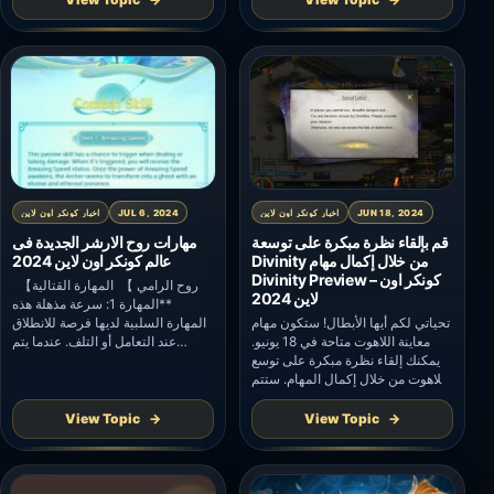
تقليل الضرر للاعب كلما تعاملوا أو
الضرر الذي يستغرق لبضع ثوان.
تضرروا. في هذه اللحظات، يصبح
سيكون للطاويين فوائد إضافية. أثناء
المحارب أسطورة، مع أرجوحة سيف
التحول إلى ديفينتي، سيتم الحفاظ
واحد تغير الطقس، ولكمة […]
على حالة هيئة السيف، وسيتم […]
JUN 18, 2024
اخبار كونكر اون لاين
JUL 6, 2024
اخبار كونكر اون لاين
قم بإلقاء نظرة مبكرة على توسعة
مهارات روح الارشر الجديدة فى
Divinity من خلال إكمال مهام
عالم كونكر اون لاين 2024
Divinity Preview – كونكر اون
【روح الرامي 】 المهارة القتالية
لاين 2024
**المهارة 1: سرعة مذهلة هذه
تحياتي لكم أيها الأبطال! ستكون مهام
المهارة السلبية لديها فرصة للانطلاق
معاينة اللاهوت متاحة في 18 يونيو.
عند التعامل أو التلف. عندما يتم
يمكنك إلقاء نظرة مبكرة على توسع
تشغيله، سوف تحصل على حالة
اللاهوت من خلال إكمال المهام. ستتم
السرعة المذهلة. بمجرد أن تستيقظ
مكافأتك بـ 3 عرافات ليلية (م) عند
قوة السرعة المدهشة، يبدو أن الرامي
إكمال كل مرحلة في المهمة بنجاح.
يتحول إلى شبح ذو وجود مراوغ
View Topic
View Topic
العرافة الليلية: تستخدم لإضافة 200
وأثيري. عند اكتساب السرعة المذهلة،
خبرة إلى اللاهوت P6 وما دونه أثناء
تعزز الطبقة الأولى مراوغة الرامي
زراعة اللاهوت. يرجى حفظه لتوسيع
بشكل كبير، […]
اللاهوت. […]