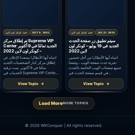
JUL 21, 2022
اخبار كونكر اون لاين
OCT 9, 2022
اخبار كونكر اون لاين
سيتم تطبيق زر صفحة الحدث
تم إطلاق مركز Supreme VIP
الجديد في 19 يوليو – كونكر اون
Center الجديد تمامًا في 9 أكتوبر
لاين 2022
– كونكر اون لاين 2022
انتباه أيها الأبطال! من أجل تحسين
انتباه أيها الأبطال! يسعدنا الإعلان عن
تجربة حدث صفحة الويب ، وضعنا
إطلاق مركز كبار الشخصيات الجديد
جميع صفحات الويب الخاصة بالحدث
تمامًا في 9 أكتوبر. تمت ترقية
في قسم صفحة الحدث في
الخدمات في Supreme VIP Center
اللعبة. وهذه المرة قمنا بتحسين زر
بالكامل ، دعنا نتحقق من الميزات
صفحة الحدث بحيث يمكن للاعبين
الجديدة أدناه. 1. تم ترقية المزايا. تتوفر
View Topic
View Topic
الانتقال إلى صفحة ويب الحدث بشكل
مكافآت مستوى VIP أفضل والمزيد
أسرع. سيتم تطبيق زر “صفحة
من خيارات هدايا أعياد الميلاد! 2-
الحدث” الجديد في 19 تموز (يوليو). ما
الخصومات الحصرية لكبار الشخصيات
Load More
MORE TOPICS
عليك سوى النقر فوقه للانتقال إلى
متاحة الآن. بعد المطالبة بكوبون
[…]
الخصم الأعلى في Exchange Store
– […]
© 2026 WKConquer | All rights reserved.