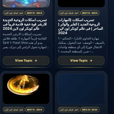
MAY 9, 2024
اخبار كونكر اون لاين
MAY 9, 2024
اخبار كونكر اون لاين
تسريب اسكلات (المهارات
تسريب اسكلات الروحية الجديدة
الروحية الجديد ) الفاير والواتر (
للارشر قوة خفية قادمة قريباً فى
الساحر ) فى عالم كونكر اون لاين
عالم كونكر اون لاين 2024
2024
تسريب اسكلات الارشر الجديدة
1 – مهارة الحاوي (النار) – التحكم
القادمة قريباً المهارة 1: طلقة فلاش
بالسيف – الوصف: عند التحول، يمكنك
Skill 1: Flash Shot يبدو أن هذه
الانتقال فوريًا إلى أي منطقة وإحداث
المهارة تحول الرامي إلى نيزك، يعبر
ضرر للمنطقة المحددة. 1 –
السماء في لحظة ويقترب من تشكيل
Taoist(Fire) Skill-Sword Control
العدو، وفي الوقت نفسه، تبدو الأسهم
– Description: When
وكأنها تنانين، وتصدم كل الاتجاهات.
View Topic
View Topic
transforming, you can teleport to
عندما استخدم رامي السهام Flash
any area and cause damage to
Shot، تومض شخصيته مثل صاعقة
the selected area. 2 – مهارة
تخترق سماء الليل، وتتحرك على […]
الحاوي(النار)-عشرة آلاف سيف –
الوصف: يسبب الضرر […]
DEC 27, 2023
اخبار كونكر اون لاين
MAY 9, 2024
اخبار كونكر اون لاين