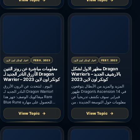
تذهب إلى قرية الخوخ. عندما تستيقظ
كيف يمكنني تنفيذ المهام الملهمة لـ
، يظهر مدخل قرية الخوخ في مدينة
Dragon Warriors؟ سيأخذ Dragon
التوأم (Wind Plain 462،690) ، لذلك
Warriors المهام الملهمة تلقائيًا عند
قررت أن تلقي نظرة. عندما تمر عبر
الوصول إلى المستوى 80. يمكنك […]
مدخل قرية الخوخ ، تجد الطريق […]
FEB 7, 2023
اخبار كونكر اون لاين
FEB 8, 2023
اخبار كونكر اون لاين
مظهر الاول لشكل Dragon
معلومات مباشرة عن رونز التنين
Warrior’s بالارشيف الجديد –
الأزرق النادر الجديد لـ Dragon
كونكر اون لاين 2023
Warrior – كونكر اون لاين 2023
المزيد والمزيد من الأبطال يتوقعون
اليوم ، لنتحدث عن الرون الأزرق
ظهور Dragon’s Ascension في 14
النادر الجديد لـ Dragon Warrior!
فبراير. سوف نكشف تدريجياً عن
ميغاكويك الوصف: جهز هذا Rare
معلومات حول التوسعة الجديدة ، من
Blue Rune للحصول على مهارة
فضلك ترقبوا. أولاً ، في لعبة
Megaquake. سلبية: لديها فرصة
Dragon’s Ascension ، سيكون
لإحداث ضرر بشكل طبيعي عند
View Topic
View Topic
لمحارب التنين مظهر جديد! ملاحظة:
مهاجمة عدو يمتلك مهارة دفاع بدني
ربما لا تزال هناك تغييرات قبل إصدار
مطلقة. طريقة الاستحواذ متوفرة في
التوسيع ، يرجى الرجوع إلى الإصدار
بيع فبراير. مستوى معدل الزناد 1 1٪ 2
النهائي.
2٪ 3 3٪ 4 4٪ 5 5٪ 6 6٪ […]