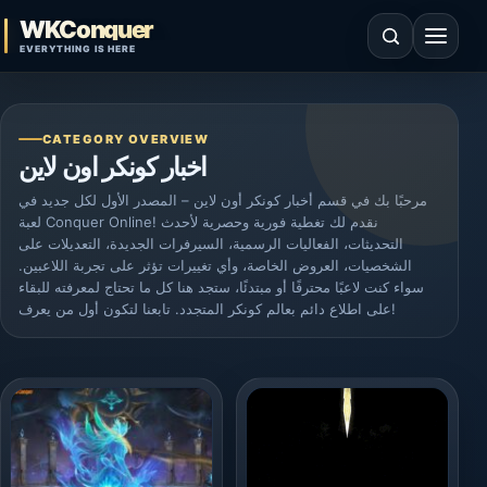
Skip to content
WKConquer
Open search
Open 
EVERYTHING IS HERE
CATEGORY OVERVIEW
اخبار كونكر اون لاين
مرحبًا بك في قسم أخبار كونكر أون لاين – المصدر الأول لكل جديد في
لعبة Conquer Online! نقدم لك تغطية فورية وحصرية لأحدث
التحديثات، الفعاليات الرسمية، السيرفرات الجديدة، التعديلات على
الشخصيات، العروض الخاصة، وأي تغييرات تؤثر على تجربة اللاعبين.
سواء كنت لاعبًا محترفًا أو مبتدئًا، ستجد هنا كل ما تحتاج لمعرفته للبقاء
على اطلاع دائم بعالم كونكر المتجدد. تابعنا لتكون أول من يعرف!