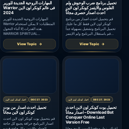
تحميل برنامج ضرب الوحوش ولم
المهارات الروحية الجديدة للورير
الفلوس والايتمز كونكر اون لاين
Warrior فى عالم كونكر اون لاين
احدث اصدار حصرى مجاناً
2024
قم بتحميل احدث اصدار من برنامج
المهارات الروحية الجديدة للورير
كونكر اون لاين فقط كل ما عليك
Warrior المتطلبات: لا يمكن استخدام
تحميل البرنامج وتشغيل بسهولة جداً
هذه القدرات إلا أثناء التحول.
قم باستغلال البرنامج ولم الايتمز
WARRIOR SPIRITUAL
والميتور والدى بى بسهولة
SKILLs Requirement: These
abilities can only be used during
View Topic
View Topic
transformation. اسم المهارة (1):
الدوامة نشيط: يلحق الضرر بالأعداء
في مسار الاندفاعة، وله فترة تهدئة
قصيرة. سلبي: في كل مرة يتم فيها
إلقاء هذه المهارة، يكتسب اللاعب
طبقة من “سحر السلاح” […]
DEC 27, 2023
اخبار كونكر اون لاين
DEC 27, 2023
اخبار كونكر اون لاين
تحميل بوت كونكر اون لاين احدث
تحميل احدث اصدار من بوت
اصدار مجاناً – Download Bot
كونكر اون لاين مجاناً
Conquer Online Last
قم بتحميل بوت كونكر اون لاين احدث
Version Free
اصدار البرنامج خرافة يجمع كل حاجة
اعزائى زوار موقعنا المميز اليوم معانا
الجولد والايتمز وكل حاجة فيديو