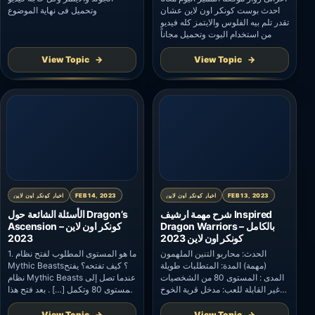
احدث بوست كونكر اون لاين عشان
وتحميل فى نهاية الموضوع
تقدر تلم بيه الفلوس والايتمز كله فيديو
من استخدام البوت وتحميل مجاناً
View Topic
View Topic
FEB 13, 2023
اخبار كونكر اون لاين
FEB 14, 2023
اخبار كونكر اون لاين
شرح مهمة ارشيف Inspired
الأسئلة الشائعة حول Dragon’s
Dragon Warriors بالكامل –
Ascension – كونكر اون لاين
كونكر اون لاين 2023
2023
الحدث: محاربو التنين الملهمون
1. ما هو المستوى المطلوب لفتح نظام
(مهمة) المدة: المتطلبات طويلة
Mythic Beasts؟ كيف تفتحه؟ يفتح
المدى : المستوى 80 من الشخصيات
نظام Mythic Beasts عندما تصل إلى
غير القابلة للعب: مدخل قرية الخوخ
المستوى 80 وتكمل […] . بعد فتح هذا
(سهل الرياح 462 ، 690 ) التفاصيل:
النظام ، تقوم بتنشيط Dragon أولاً ،
1. يدخل التنين حلمك ويخبرك أن
معززًا بمهاراته وخصائصه الإضافية. 2.
View Topic
View Topic