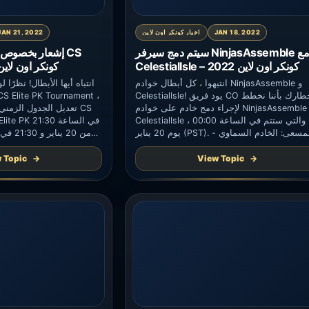
JAN 18, 2022
اخبار كونكر اون لاين
JAN 21, 2022
سيتم دمج سيرفر NinjasAssemble مع
إشعار بخصوص تع
CelestialIsle – كونكر اون لاين 2022
Elite PK – كونكر اون لاين 22
انتبهوا ، كل أبطال خوادم NinjasAssemble و
انتباه أيها الأبطال! نظرًا
CelestialIsle! يود فريق CO إخطارك بأننا نخطط
لإجراء دمج خادم على خوادم NinjasAssemble و
CelestialIsle ، والتي ستتم في الساعة 00:00
يوم 20 يناير (PST). المسعى: الخادم السماوي -
> تجميع النينجا لن يمكن الوصول إلى الخوادم
المتأثرة أثناء الدمج. بعد اكتمال الدمج ، يمكن
28 يناير بتوقيت خادم الاتحاد […]
 Topic
View Topic
لجميع الأبطال تسجيل الدخول إلى […]