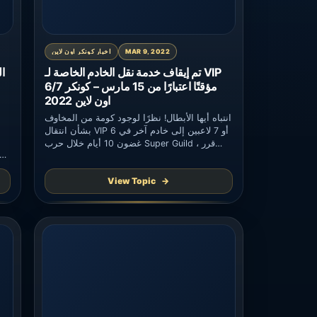
MAR 9, 2022
اخبار كونكر اون لاين
تم إيقاف خدمة نقل الخادم الخاصة لـ VIP
ا
6/7 مؤقتًا اعتبارًا من 15 مارس – كونكر
اون لاين 2022
انتباه أيها الأبطال! نظرًا لوجود كومة من المخاوف
بشأن انتقال VIP 6 أو 7 لاعبين إلى خادم آخر في
غضون 10 أيام خلال حرب Super Guild ، قرر
فريق CO إيقاف امتياز VIP 6 و 7 من 15 مارس
حتى نهاية الحدث. بدءًا من 15 مارس ، لم يعد
View Topic
بإمكان اللاعبين VIP 6 و 7 […]