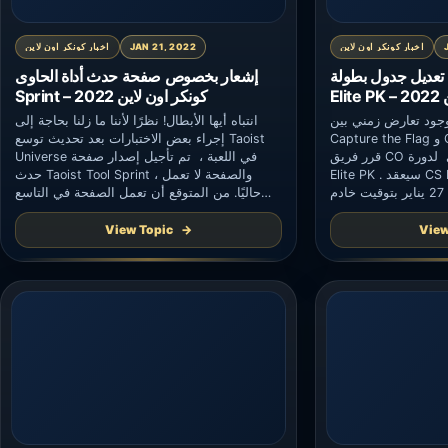
اخبار كونكر اون لاين
JAN 21, 2022
اخبار كونكر اون لاين
ديل جدول بطولة CS
إشعار بخصوص صفحة حدث أداة الحاوى
20
Sprint – كونكر اون لاين 2022
 لوجود تعارض زمني بين
انتباه أيها الأبطال! نظرًا لأننا ما زلنا بحاجة إلى
Capture the Flag و CS Elite PK Tournament ،
إجراء بعض الاختبارات بعد تحديث توسع Taoist
قرر فريق CO تعديل الجدول الزمني لدورة CS
Universe في اللعبة ، تم تأجيل إصدار صفحة
Elite PK . سيعقد CS Elite PK في الساعة 21:30
حدث Taoist Tool Sprint ، والصفحة لا تعمل
من 20 يناير و 21:30 في 27 يناير بتوقيت خادم
حاليًا. من المتوقع أن تعمل الصفحة في التاسع
الولايات المتحدة (5:30 21 يناير و 5:30 بتوقيت
عشر من كانون الثاني (يناير) ، وسنخبرك عندما
تصبح جاهزة. لن تتأثر نقاط ترقية أداة حاوى
View Topic
View
اللاعبين. نأسف للإزعاج […]