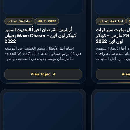
اخبار كونكر اون لاين
JUL 11, 2022
اخبار كونكر اون لاين
توقيت سيرفرات EU إلى
أرشيف القرصان اخيراً التحديث المميز
التوقيت الصيفي في 29 مارس – كونكر
بعنوان Wave Chaser – كونكر اون لاين
اون لاين 2022
2022
 أيها الأبطال! ستقوم Conquer Online
انتباه أيها الأبطال! سيتم الكشف عن التوسعة
أمام لمدة ساعة واحدة
الجديدة Wave Chaser في 12 يوليو. سيكون لفئة
وبي ، من أجل استيعاب
القرصان مهمة جديدة في الصحوة ، والقوة
تحول المنطقة الزمنية. بعد صيانة الخادم في 29
الجوية ، ومهارات البندق الفائقة والمزيد!
ع أوقات خادم الاتحاد
التعليمات س: يحتاج الأبطال إلى خبرة تدريب
View Topic
View
 الصيفي. يرجى تدوين
القوة الجوية لترقية مستوى القوة الجوية والإبحار
، كيف يحصلون على خبرة تدريب القوة الجوية؟
ج: استهلك الحماس للحصول على […]