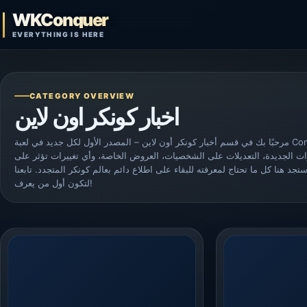
Skip to content
WKConquer
Open search
EVERYTHING IS HERE
CATEGORY OVERVIEW
اخبار كونكر اون لاين
مرحبًا بك في قسم أخبار كونكر أون لاين – المصدر الأول لكل جديد في لعبة Conquer Online! نقدم لك تغطية فورية وحصرية
رات الجديدة، التعديلات على الشخصيات، العروض الخاصة، وأي تغييرات تؤثر على
، ستجد هنا كل ما تحتاج لمعرفته للبقاء على اطلاع دائم بعالم كونكر المتجدد. تابعنا
لتكون أول من يعرف!