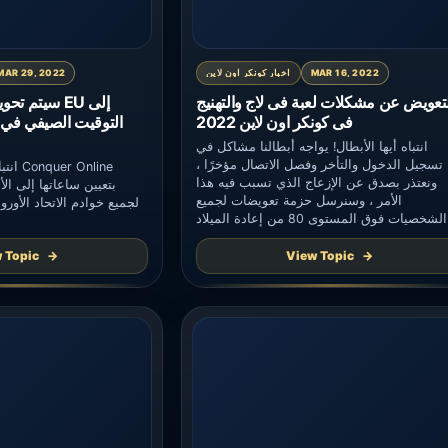
MAR 16, 2022
اخبار كونكر اون لاين
MAR 29, 2022
لتعويض عن مشكلات لعبة فى لاج والتهنيج
سيتم تحويل 
فى كونكر اون لاين 2022
انتباه أيها الأبطال! يواجه أبطالنا مشاكل في
تسجيل الدخول والتأخر وفصل الاتصال مؤخرًا ،
انتباه
ونعتذر بصدق عن الإزعاج الذي تسبب فيه هذا
بتعيين ساعاتها إلى ال
الأمر ، وسنرسل حزمة تعويضات لجميع
لجميع خوادم الاتحاد الأور
الشخصيات فوق المستوى 80 من إعادة الميلاد
الأول في جميع الخوادم ، يرجى تذكر تسجيل
مارس ، سيتم تعديل جمي
الدخول إلى اللعبة بعد 15 مارس. للحصول عليه.
 Topic
View Topic
الأوروبي لمطابقة التوقيت
محتويات التعويض هي كما […]
هذا التغيير والتخطيط وفقًا لذلك.