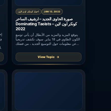
JAN 13, 2022
اخبار كونكر اون لاين
صورة الحاوى الجديد – ارشيف الساحر
Dominating Taoists – كونكر اون لاين
2022
يتوقع المزيد والمزيد من الأبطال أن يأتي توسع
الكون الطاوي في 18 يناير. سوف نكشف تدريجياً
عن معلومات حول التوسيع الجديد ، من فضلك
ترقبوا. أولاً ، في توسع الكون الطاوي ، سيكون
للطاوي مظهر جديد! ملاحظة: ربما لا تزال هناك
View Topic
تغييرات قبل إصدار التوسيع ، يرجى الرجوع إلى
الإصدار النهائي.