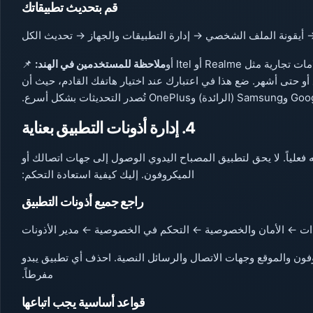
قم بتحديث تطبيقاتك
 أيقونة الملف الشخصي → إدارة التطبيقات والجهاز → تحديث الكل
إذا كنت تمتلك هاتفًا يعمل بنظام أندرويد منخفض التكلفة من علامات تجارية مثل Realme أو Itel أو
ملاحظة للمستخدمين في الهند:
📌
ة لأسابيع أو حتى أشهر. ضع هذا في اعتبارك عند اختيار هاتفك القادم، حيث أن
4. إدارة أذونات التطبيق بعناية
ه فعلياً. لا يحق لتطبيق المصباح اليدوي الوصول إلى جهات اتصالك أو
الميكروفون. إليك كيفية استعادة التحكم:
راجع جميع أذونات التطبيق
دات ← الأمان والخصوصية ← التحكم في الخصوصية ← مدير الأذونات
وفون والموقع وجهات الاتصال والرسائل النصية. احذف أي تطبيق يبدو
مفرطاً.
قواعد أساسية يجب اتباعها