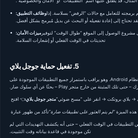
لمثال، قد يُطلق عليها اسم “التطبيقات” أو “الأمان والخصوصية”.
م برمجته للتعامل مع حالات “الرفض” بسلاسة. إذا
وظائف التطبيق:
قد تحتاج إلى إعادة تفعيله أو البحث عن بديل مُبرمج بشكل أفضل.
 مشروع الوصول إلى الموقع “طوال الوقت” لتوفير
ميزات الأمان:
تحديثات في الوقت الفعلي أو إشعارات السلامة.
5. تفعيل حماية جوجل بلاي
يُعدّ Google Play Protect ماسحًا مدمجًا للبرامج الضارة في نظام Android. وهو يراقب باستمرار جميع التطبيقات الموجودة على
– حتى تلك المثبتة من خارج متجر Play – بحثًا عن أي سلوك ضار.
 → بلاي بروتكت → انقر على “مسح ضوئي”
متجر جوجل بلاي
👈 افتح
هذه الميزة
“لم يتم العثور على تطبيقات ضارة”
تأكد من ظهور عبارة
Android 2، يتضمن Play Protect الآن فحص التطبيقات في الوقت الفعلي – حتى أنه يكتشف التهديدات التي لم
تكن موجودة في قاعدة بياناته وقت التثبيت.