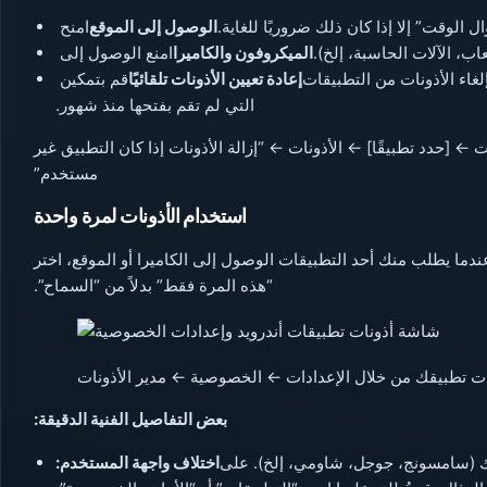
الوقت” إلا إذا كان ذلك ضروريًا للغاية.
الوصول إلى الموقع
امنح
عاب، الآلات الحاسبة، إلخ).
الميكروفون والكاميرا
امنع الوصول إلى
دمة – سيقوم نظام Android تلقائيًا بإلغاء الأذونات من التطبيقات
إعادة تعيين الأذونات تلقائيًا
قم بتمكين
التي لم تقم بفتحها منذ شهور.
 ← [حدد تطبيقًا] ← الأذونات ← “إزالة الأذونات إذا كان التطبيق غير
مستخدم”
استخدام الأذونات لمرة واحدة
ندما يطلب منك أحد التطبيقات الوصول إلى الكاميرا أو الموقع، اختر
“هذه المرة فقط” بدلاً من “السماح”.
نات تطبيقك من خلال الإعدادات ← الخصوصية ← مدير الأذونات
بعض التفاصيل الفنية الدقيقة:
زك (سامسونج، جوجل، شاومي، إلخ). على
اختلاف واجهة المستخدم: