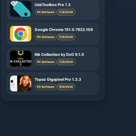
UsbToolbox Pro 1.3
PC Software
7/8/2026
Google Chrome 151.0.7922.109
PC Software
7/8/2026
Nik Collection by DxO 9.1.0
PC Software
7/8/2026
Topaz Gigapixel Pro 1.3.3
PC Software
6/8/2026