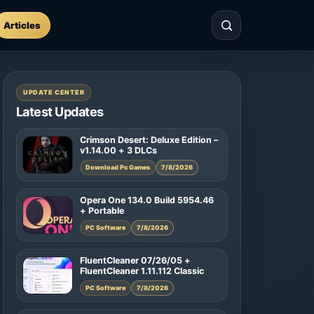
Articles
UPDATE CENTER
Latest Updates
Crimson Desert: Deluxe Edition –
v1.14.00 + 3 DLCs
Download Pc Games
7/8/2026
Opera One 134.0 Build 5954.46
+ Portable
PC Software
7/8/2026
FluentCleaner 07/26/05 +
FluentCleaner 1.11.112 Classic
PC Software
7/8/2026