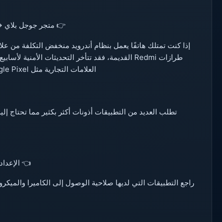
👉 متجر جوجل بلاي →
طرازات Redmi القديمة، فقد تتأخر التحديثات الأمني
العلامات التجارية مثل Google Pixel وSamsung (الرائدة) وOnePlus تُصدر التحديثات بشكل أسرع.
تطلب العديد من التطبيقات أذونات أكثر بكثير مما تحتاج إلي
👈 الإعدا
راجع التطبيقات التي لديها صلاحية الوصول إلى الكاميرا والميكر