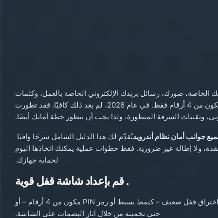
لك الخاصة، صورك، رسائل بريدك الإلكتروني الخاصة بالعمل، وكلمات
مرورك. ومع ذلك، لا يزال معظم الناس يعتمدون على رمز PIN مكون من 4 أرقام فقط. في عام 2026، لم يعد ذلك كافيًا. فقد تطورت
ني، وتقنيات السرقة المتطورة، ولذا يجب أن تتطور خطة أمانك أيضًا.
يع جوانب أمان نظام أندرويد
يُقدّم لك هذا الدليل الشامل شرحًا وافيًا
دة، ولا إطالة غير ضرورية. فقط خطوات عملية يمكنك اتخاذها اليوم
لحماية جهازك.
. قم بإعداد شاشة قفل قوية
تُعدّ شاشة القفل بمثابة بوابة لحياتك الرقمية بأكملها. ويمكن اختراق قفل ضعيف – كنمط بسيط أو رمز PIN مكون من 4 أرقام – أو
حتى تخمينه من خلال آثار البصمات على الشاشة.