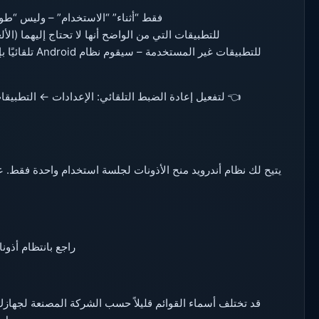
فقط “أثناء” “الاستخدام” – وليس “طوال 
للتطبيقات التي من الواضح أنها لا تحتاج إليهما (الأل
للتطبيقات غير المستخ
👈 لتفعيل إعادة الضبط التلقائي: الإعدادات ← التطبيقات
يتيح لك نظام أندرويد منح الأذونات لجلسة استخدام واحدة فقط. ع
راجع بانتظام أذو
قد تختلف أسماء القوائم قليلاً حسب الشركة المصنعة لجها