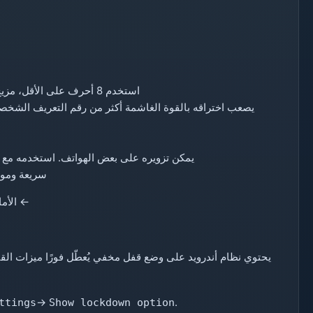
استخدم 8 أحرف على الأقل، مزيج من الحروف والأرقام والرموز.
يمكن تزويره على بعض الهواتف. استخدمه مع رمز PIN احت
سريعة وموثو
← الأما
يحتوي نظام أندرويد على وضع قفل مخفي يُعطّل فورًا ميزات القيا
→
.
ttings
Show lockdown option