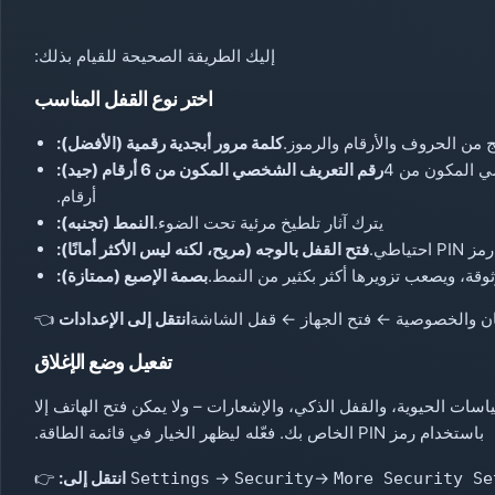
إليك الطريقة الصحيحة للقيام بذلك:
اختر نوع القفل المناسب
كلمة مرور أبجدية رقمية (الأفضل):
يصعب اختراقه بالقوة الغاشمة أكثر من رقم التعريف الشخصي المكون من 4
رقم التعريف الشخصي المكون من 6 أرقام (جيد):
أرقام.
يترك آثار تلطيخ مرئية تحت الضوء.
النمط (تجنبه):
ياطي.
فتح القفل بالوجه (مريح، لكنه ليس الأكثر أمانًا):
قة، ويصعب تزويرها أكثر بكثير من النمط.
بصمة الإصبع (ممتازة):
ن والخصوصية ← فتح الجهاز ← قفل الشاشة
انتقل إلى الإعدادات
👈
تفعيل وضع الإغلاق
سات الحيوية، والقفل الذكي، والإشعارات – ولا يمكن فتح الهاتف إلا
باستخدام رمز PIN الخاص بك. فعّله ليظهر الخيار في قائمة الطاقة.
→
→
انتقل إلى:
👉
Settings
Security
More Security Se