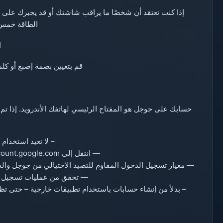
إذا كنت تعتقد أن شخصًا ما يراقب شاشتك أو قد يجبرك على
الطاقة خمس م
قم بتعيين بصمة إصبع أو كل
حسابك على جوجل هو المفتاح الرئيسي لهاتفك الأندرويد. إذا ت
– لا تعيد استخدام 
— انتقل إلى myaccount.google.com → الأمان → التحقق بخطوتين.
— معيار تسجيل الدخول المقاوم للتصيد الاحتيالي من جوجل وال
— تحقق من عمليات تسجيل ال
– بدلاً من إنشاء حسابات باستخدام تطبيقات خارجية – حتى تظ