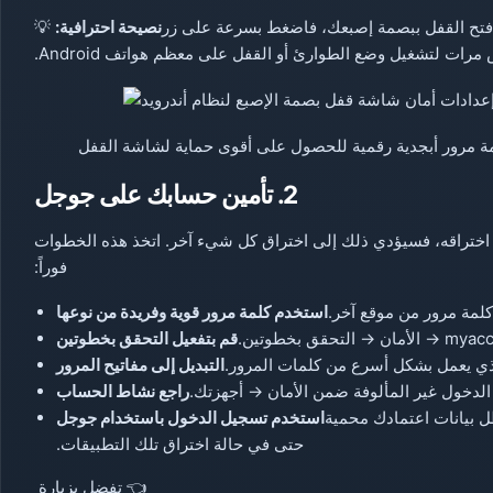
 فتح القفل ببصمة إصبعك، فاضغط بسرعة على زر
نصيحة احترافية:
💡
رات لتشغيل وضع الطوارئ أو القفل على معظم هواتف Android.
مة مرور أبجدية رقمية للحصول على أقوى حماية لشاشة القفل
2. تأمين حسابك على جوجل
م اختراقه، فسيؤدي ذلك إلى اختراق كل شيء آخر. اتخذ هذه الخطوات
فوراً:
كلمة مرور من موقع آخر.
استخدم كلمة مرور قوية وفريدة من نوعها
قم بتفعيل التحقق بخطوتين
ذي يعمل بشكل أسرع من كلمات المرور.
التبديل إلى مفاتيح المرور
دخول غير المألوفة ضمن الأمان → أجهزتك.
راجع نشاط الحساب
ل بيانات اعتمادك محمية
استخدم تسجيل الدخول باستخدام جوجل
حتى في حالة اختراق تلك التطبيقات.
👈 تفضل بزيارة