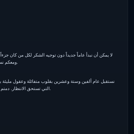
لا يمكن أن نبدأ عاماً جديداً دون توجيه الشكر لكل من كان جزءا
ومعكم نستطيع أن نصنع عاماً مليئاً بالنجاحات واللحظات التي تستحق أن تُروى.
نستقبل عام ألفين وستة وعشرين بقلوب متفائلة وعقول مليئة بالأ
التي تستحق الانتظار. دمتم دائماً جزءاً من قصتنا، وكل عام وأنتم أقرب لعالم الألعاب الذي تحبونه.