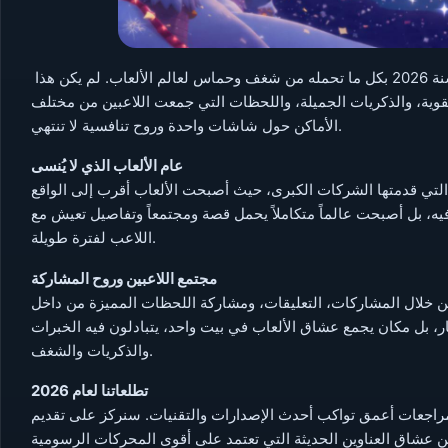
مع اقتراب نهاية عام وبداية عام جديد، يستعد موقعنا للاحتفال بسنة 2026 بكل ما تحمله من شغف وحماس لعالم الألعاب. لم يكن هذا
لقوية، والذكريات الجميلة، واللحظات التي جمعت اللاعبين من مختلف
الأماكن حول شاشات واحدة وروح تنافسية لا تنتهي.
عام الألعاب الذي لا يُنسى
التي قدمتها الشركات الكبرى، حيث أصبحت الألعاب أقرب إلى الواقع
فيه، بل أصبحت عالماً متكاملاً يحمل قصة ومجتمعاً وتفاصيل تعيش مع
اللاعب لفترة طويلة.
مجتمع اللاعبين وروح المشاركة
 من خلال المشاركات، التعليقات، ومشاركة اللحظات المميزة من داخل
ر، بل مكان يجمع عشاق الألعاب في بيت واحد، يتبادلون فيه الخبرات
والذكريات والشغف.
تطلعاتنا لعام 2026
مراجعات أعمق تواكب أحدث الإصدارات والتقنيات. سنركز على تقديم