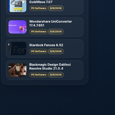
GoldWave 7.07
PC Software
6/8/2026
Wondershare UniConverter
17.4.7.651
PC Software
6/8/2026
Stardock Fences 6.52
PC Software
6/8/2026
Blackmagic Design DaVinci
Resolve Studio 21.0.4
PC Software
6/8/2026