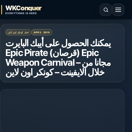
Skip to content
WKConquer
Open search
Open 
EVERYTHING IS HERE
APR 3, 2019
اخبار كونكر اون لاين
يمكنك الحصول على أيبك البايرت
Epic Pirate (قرصان) Epic
Weapon Carnival – مجانا من
خلال الايفينت – كونكر اون لاين