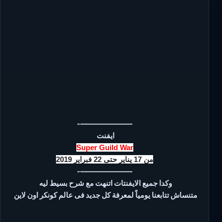
———————-
ايفنت
Super Guild War
من 17 يناير حتى 22 فبراير 2019
———————-
وكدا جميع الايفنتات اتنهت مع شرح بسيط ليه
متنساش تتابعنا يومياً لمعرفة كل جديد فى عالم كونكر اون لاين