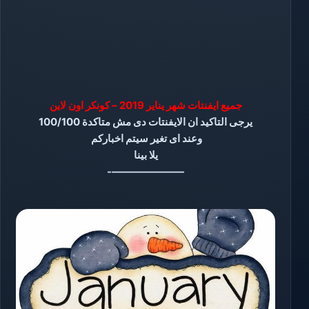
جميع ايفنتات شهر يناير 2019 – كونكر اون لاين
يرجى التاكيد ان الايفنتات دى مش متاكدة 100/100
وعند اى تغير سيتم اخباركم
يلا بينا
———————-