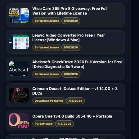
Wise Care 365 Pro 8 Giveaway: Free Full
Version with Lifetime License
Software License
8/8/2026
Leawo Video Converter Pro Free 1 Year
License[Windows & Mac]
Software License
8/8/2026
Abelssoft CheckDrive 2026 Full Version for Free
[Drive Diagnostic Software]
Software License
8/8/2026
Crimson Desert: Deluxe Edition – v1.14.00 + 3
DLCs
Download Pc Games
7/8/2026
Opera One 134.0 Build 5954.46 + Portable
PC Software
7/8/2026