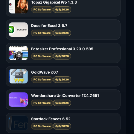
Topaz Gigapixel Pro 1.3.3
PC Software
6/8/2026
Dose for Excel 3.6.7
PC Software
6/8/2026
Fotosizer Professional 3.23.0.595
PC Software
6/8/2026
GoldWave 7.07
PC Software
6/8/2026
Wondershare UniConverter 17.4.7.651
PC Software
6/8/2026
Stardock Fences 6.52
PC Software
6/8/2026