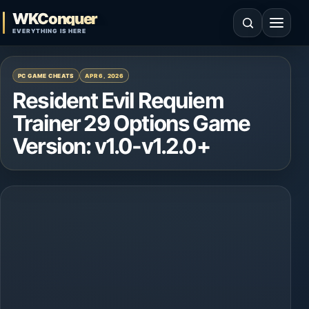
Skip to content
WKConquer
Open search
Open 
EVERYTHING IS HERE
PC GAME CHEATS
APR 6, 2026
Resident Evil Requiem
Trainer 29 Options Game
Version: v1.0-v1.2.0+