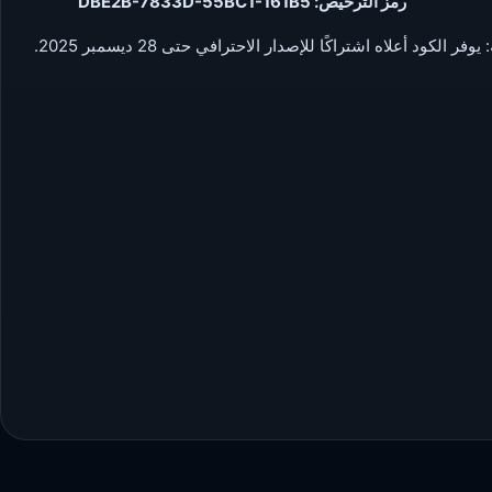
رمز الترخيص: DBE2B-7833D-55BC1-161B5
وفر الكود أعلاه اشتراكًا للإصدار الاحترافي حتى 28 ديسمبر 2025.