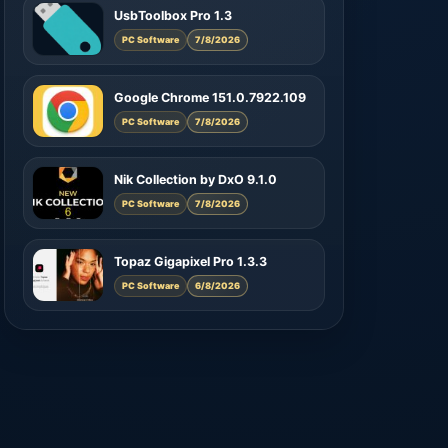
UsbToolbox Pro 1.3
PC Software
7/8/2026
Google Chrome 151.0.7922.109
PC Software
7/8/2026
Nik Collection by DxO 9.1.0
PC Software
7/8/2026
Topaz Gigapixel Pro 1.3.3
PC Software
6/8/2026