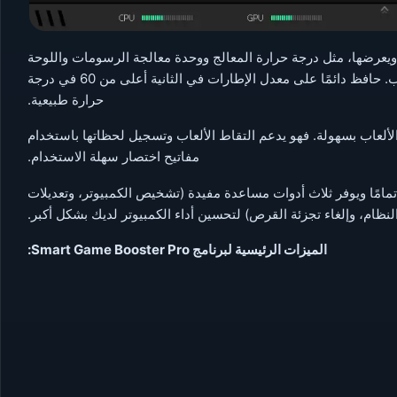
Sm درجات حرارة أجهزتك ويعرضها، مثل درجة حرارة المعالج ووحدة معالجة الرسومات واللوحة
الأم وسرعة المروحة ومعدل الإطارات في الثانية (FPS) أثناء اللعب. حافظ دائمًا على معدل الإطارات في الثانية أعلى من 60 في درجة
حرارة طبيعية.
تسجيل فيديوهات الألعاب بسهولة. فهو يدعم التقاط الألعاب وتسجيل لحظاتها باستخدام
مفاتيح اختصار سهلة الاستخدام.
ع واجهة مستخدم جديدة تمامًا ويوفر ثلاث أدوات مساعدة مفيدة (تشخيص الكمبيوتر، وتعديلات
لنظام، وإلغاء تجزئة القرص) لتحسين أداء الكمبيوتر لديك بشكل أكبر.
الميزات الرئيسية لبرنامج Smart Game Booster Pro: