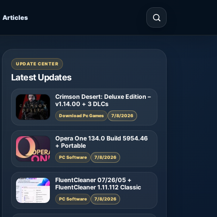
Articles
UPDATE CENTER
Latest Updates
Crimson Desert: Deluxe Edition –
v1.14.00 + 3 DLCs
Download Pc Games
7/8/2026
Opera One 134.0 Build 5954.46
+ Portable
PC Software
7/8/2026
FluentCleaner 07/26/05 +
FluentCleaner 1.11.112 Classic
PC Software
7/8/2026