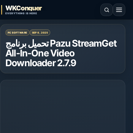
Skip to content
WKConquer
Open search
Open 
EVERYTHING IS HERE
PC SOFTWARE
SEP 6, 2025
تحميل برنامج Pazu StreamGet
All-In-One Video
Downloader 2.7.9