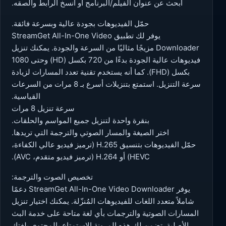
ابحث عن عنوان الفيلم/البرنامج أو انسخ الرابط والصقه.
حمّل الفيديوهات بجودة عالية وبسرعة فائقة.
يوفر لك تطبيق StreamGet All-In-One Video
Downloader مزيجًا مثاليًا من السرعة والجودة. يمكنك تنزيل
فيديوهات عالية الجودة بدءًا من 720 بكسل (HD) وحتى 1080
بكسل (FHD). كما أنه يستخدم تقنية تعدد المسارات لزيادة
سرعة التنزيل. استمتع بتنزيلات أسرع بـ 8 مرات من السرعات
القياسية.
سرعة تنزيل 8 مرات
بنقرة واحدة لتنزيل جميع المواسم والحلقات.
اختر الصيغة والمسار الصوتي والترجمة التي تريدها.
حمّل الفيديوهات بتنسيق H.265 (ترميز فيديو عالي الكفاءة،
HEVC) أو H.264 (ترميز فيديو متقدم، AVC).
تخصيص الصوت والترجمة:
يوفر StreamGet All-In-One Video Downloader دعمًا
شاملاً متعدد اللغات للفيديوهات المُنزّلة. يمكنك اختيار تنزيل
المسارات الصوتية والترجمات بأي لغة متاحة على خدمة البث
الأصلية. تضمن لك هذه المرونة الاستمتاع بالمحتوى بلغتك