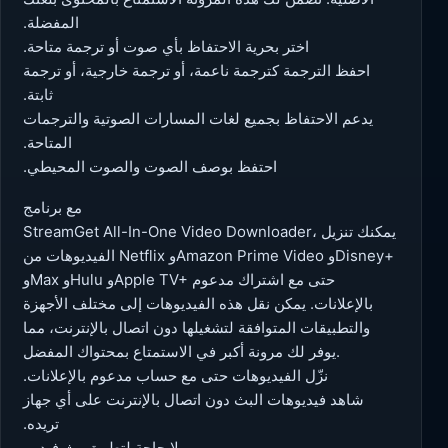
المفضلة.
اختر بحرية الاحتفاظ بأي صوت أو ترجمة متاحة.
احفظ الترجمة كترجمة ناعمة، أو ترجمة خارجية، أو ترجمة
ثابتة.
يدعم الاحتفاظ بجميع لغات المسارات الصوتية والترجمات
المتاحة.
احتفظ بوصف الصوت والصوت المحيطي.
مع برنامج
StreamGet All-In-One Video Downloader، يمكنك تنزيل
الفيديوهات من Netflix وAmazon Prime Video وDisney+
وMax وHulu وApple TV+ حتى مع اشتراك مدعوم
بالإعلانات. يمكن نقل هذه الفيديوهات إلى مختلف الأجهزة
والتطبيقات المتوافقة لتشغيلها دون اتصال بالإنترنت، مما
يوفر لك مرونة أكبر في الاستمتاع بمحتواك المفضل.
نزّل الفيديوهات حتى مع حساب مدعوم بالإعلانات.
شاهد فيديوهات البث دون اتصال بالإنترنت على أي جهاز
تريده.
لا حاجة لتطبيق بث فيديو.