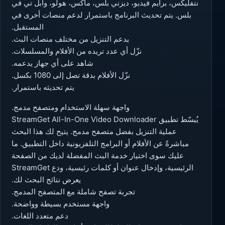
نتفليكس، برايم فيديو، ديزني بلس، ماكس، هولو، وآبل تي في
بلس. يتم تحديث البرنامج باستمرار لدعم منصات أخرى في
المستقبل.
يدعم التنزيل من مختلف منصات البث.
نزّل أي عدد تريده من الأفلام والمسلسلات.
شاهد على أي جهاز يدعمه.
نزّل الأفلام بدقة تصل إلى 1080 بكسل.
يتم تحديثه باستمرار.
واجهة سهلة الاستخدام ومتصفح مدمج.
يُبسّط تطبيق StreamGet All-In-One Video Downloader
عملية التنزيل بفضل متصفح مدمج. يتيح لك هذا البحث
مباشرةً عن الأفلام أو البرامج التلفزيونية داخل التطبيق. ما
عليك سوى اختيار خدمة البث المفضلة لديك من الصفحة
الرئيسية، وإدخال عنوان أو كلمات رئيسية، ودع StreamGet
يعرض نتائج البحث لك.
تجربة تصفح شاملة مع المتصفح المدمج.
واجهة مستخدم بسيطة وواضحة.
دعم متعدد اللغات.