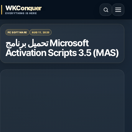
Skip to content
WKConquer
Open search
Open 
EVERYTHING IS HERE
PC SOFTWARE
AUG 11, 2025
تحميل برنامج Microsoft
Activation Scripts 3.5 (MAS)