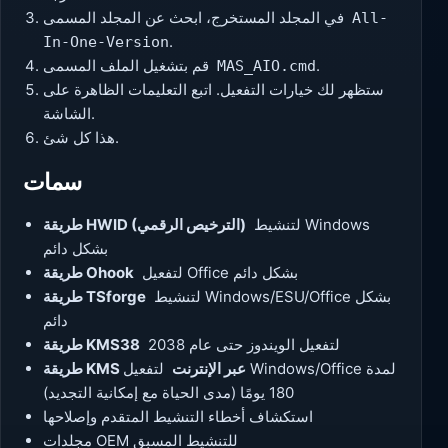
في المجلد المستخرج، ابحث عن المجلد المسمى
All-
.
In-One-Version
.
قم بتشغيل الملف المسمى
MAS_AIO.cmd
ستظهر لك خيارات التفعيل. اتبع التعليمات الظاهرة على
الشاشة.
هذا كل شئ.
سمات
لتنشيط Windows
طريقة HWID (الترخيص الرقمي)
بشكل دائم
لتفعيل Office بشكل دائم
طريقة Ohook
لتنشيط Windows/ESU/Office بشكل
طريقة TSforge
دائم
لتفعيل الويندوز حتى عام 2038
طريقة KMS38
طريقة KMS عبر الإنترنت
لتفعيل Windows/Office لمدة
180 يومًا (مدى الحياة مع إمكانية التجديد)
استكشاف أخطاء التنشيط المتقدم وإصلاحها
مجلدات OEM للتنشيط المسبق