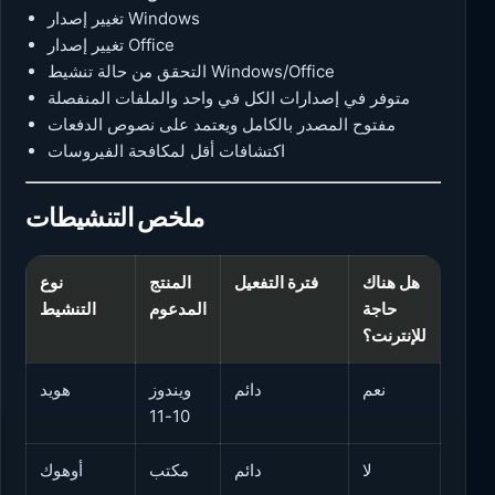
تغيير إصدار Windows
تغيير إصدار Office
التحقق من حالة تنشيط Windows/Office
متوفر في إصدارات الكل في واحد والملفات المنفصلة
مفتوح المصدر بالكامل ويعتمد على نصوص الدفعات
اكتشافات أقل لمكافحة الفيروسات
ملخص التنشيطات
هل هناك
فترة التفعيل
المنتج
نوع
حاجة
المدعوم
التنشيط
للإنترنت؟
نعم
دائم
ويندوز
هويد
10-11
لا
دائم
مكتب
أوهوك