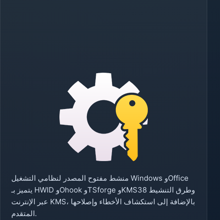
منشط مفتوح المصدر لنظامي التشغيل Windows وOffice
يتميز بـ HWID وOhook وTSforge وKMS38 وطرق التنشيط
عبر الإنترنت KMS، بالإضافة إلى استكشاف الأخطاء وإصلاحها
المتقدم.