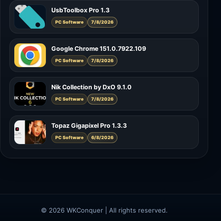
UsbToolbox Pro 1.3
PC Software
7/8/2026
Google Chrome 151.0.7922.109
PC Software
7/8/2026
Nik Collection by DxO 9.1.0
PC Software
7/8/2026
Topaz Gigapixel Pro 1.3.3
PC Software
6/8/2026
© 2026 WKConquer | All rights reserved.