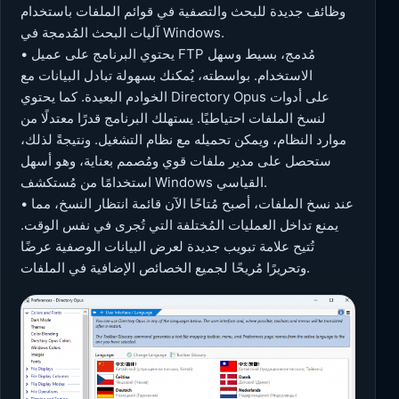
وظائف جديدة للبحث والتصفية في قوائم الملفات باستخدام
آليات البحث المُدمجة في Windows.
• يحتوي البرنامج على عميل FTP مُدمج، بسيط وسهل
الاستخدام. بواسطته، يُمكنك بسهولة تبادل البيانات مع
الخوادم البعيدة. كما يحتوي Directory Opus على أدوات
لنسخ الملفات احتياطيًا. يستهلك البرنامج قدرًا معتدلًا من
موارد النظام، ويمكن تحميله مع نظام التشغيل. ونتيجةً لذلك،
ستحصل على مدير ملفات قوي ومُصمم بعناية، وهو أسهل
استخدامًا من مُستكشف Windows القياسي.
• عند نسخ الملفات، أصبح مُتاحًا الآن قائمة انتظار النسخ، مما
يمنع تداخل العمليات المُختلفة التي تُجرى في نفس الوقت.
تُتيح علامة تبويب جديدة لعرض البيانات الوصفية عرضًا
وتحريرًا مُريحًا لجميع الخصائص الإضافية في الملفات.