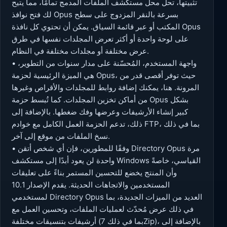
تثبيتها، تحل محل مستكشف الملفات المدمج تمامًا، مما يتيح
لك فتح نوافذ Opus بسرعة بالنقر المزدوج على سطح
المكتب أو عبر قائمة السياق. يمكن أن تحتوي كل نافذة Opus
على لوحة واحدة أو أكثر تعرض المجلدات نفسها في طرق
عرض مختلفة أو مجلدات مختلفة في النظام.
• واجهة المستخدم، المُحسّنة على مدار سنوات من التطوير،
هي الميزة الرئيسية لحزمة Opus، حيث توفر أقصى قدر من
المرونة. هنا، يمكنك إضافة روابط للمجلدات والأقراص وغيرها
من أماكن تخزين المجلدات. كما تُبسط حزمة Opus بشكل
كبير إنشاء الأرشيفات وعرضها وفك ضغطها. بالإضافة إلى
ذلك، تدعم الحزمة العمل الكامل مع خوادم FTP، بما في ذلك
نسخ الملفات من موقع إلى آخر.
• وفقًا للمطورين، فإن أي شخص أتقن Directory Opus مرة
واحدة لن يعود أبدًا إلى مستكشف Windows القياسي، خاصةً
وأن المنتج يخضع للتحسين المستمر بناءً على تعليقات
المستخدمين والاتجاهات الحديثة. يقدم الإصدار 10.1
لمستخدمي Directory Opus العديد من الميزات الجديدة، بما
في ذلك عرض مُحدّث لعمليات الملفات، وتحسين العمل مع
أرشيفات بتنسيقات مختلفة (بما في ذلك 7Zip)، بالإضافة إلى