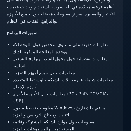
أنظمة فرعية مُحدّدة في الحاسوب، باستخدام وحدات مُدمجة
للاختبار والمعايرة. يعرض معلومات مُفصّلة حول جميع الأجهزة
والبرامج المُتاحة في النظام.
مميزات البرنامج:
معلومات دقيقة على مستوى منخفض حول اللوحة الأم
ووحدة المعالجة المركزية لديك
معلومات تفصيلية حول محول الفيديو وبرامج التشغيل
والشاشة
معلومات حول جميع أجهزة التخزين
معلومات شاملة عن محولات الشبكة والوسائط المتعددة
وأجهزة الإدخال
معلومات حول الأجهزة الأخرى (PCI، PnP، PCMCIA،
USB)
معلومات تفصيلية حول Windows، بما في ذلك تاريخ
التثبيت ومفتاح الترخيص والمزيد
معلومات حول موارد الشبكة المشتركة وقائمة
المستخدمين والمجموعات والمزيد