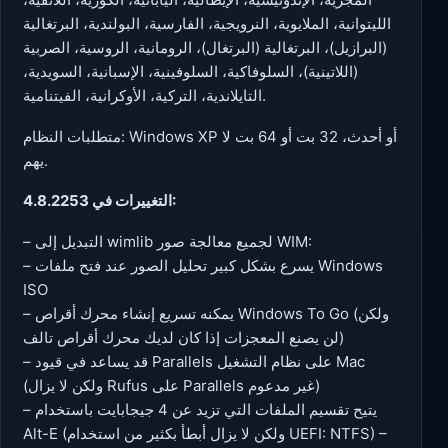
الليتوانية، الملايوية، النرويجية، الفارسية، البولندية، البرتغالية
(البرازيل)، البرتغالية (البرتغال)، الرومانية، الروسية، الصربية
(اللاتينية)، السلوفاكية، السلوفينية، الإسبانية، السويدية،
التايلاندية، التركية، الأوكرانية، الفيتنامية.
متطلبات النظام: Windows XP أو أحدث، 32 بت أو 64 بت لا
يهم.
التغييرات في 4.8.2253:
– التبديل إلى wimlib لجميع معالجة صور WIM:
– يسرع بشكل كبير تحليل الصور عند فتح ملفات Windows
ISO
– يمكنه تسريع إنشاء محرك أقراص Windows To Go (ولكن
لن يصنع المعجزات إذا كان لديك محرك أقراص تالف)
– قد يساعد في قيود Parallels على نظام التشغيل Mac
(ولكن لا يزال Rufus على Parallels غير مدعوم)
– يتيح تقسيم الملفات التي تزيد عن 4 جيجابايت باستخدام
Alt-E (ولكن لا يزال أبطأ بكثير من استخدام UEFI: NTFS) –