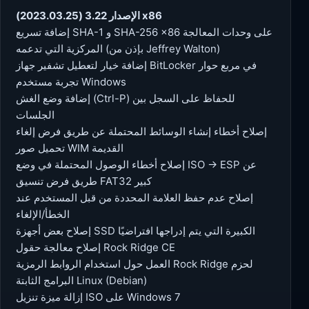
الإصدار 3.22 (2023.03.25) x86
إضافة تسريع SHA-1 و SHA-256 x86 على وحدات المعالجة
المركزية التي تدعمه (بإذن من Jeffrey Walton)
إضافة خيار لتعطيل تشفير جهاز BitLocker في مربع حوار
تجربة مستخدم Windows
إضافة وضع الغش (Ctrl-P) للحفاظ على السجل بين
الجلسات
إصلاح أخطاء إنشاء الوسائط المحتملة عن طريق فرض إلغاء
تحميل صور WIM القديمة
إصلاح أخطاء الوصول المحتملة في وضع ISO → ESP عن
طريق فرض تنسيق FAT32 كبير
إصلاح عدم حفظ العلامة المحددة من قبل المستخدم عند
الخطأ/الإلغاء
إصلاح بعض أجهزة SSD الكبيرة التي يتم إدراجها افتراضيًا
إصلاح معالجة حقول Rock Ridge CE
العمل حول استخدام الروابط الرمزية Rock Ridge لحزم
البرامج الثابتة Linux (Debian)
إزالة ميزة تنزيل ISO على Windows 7