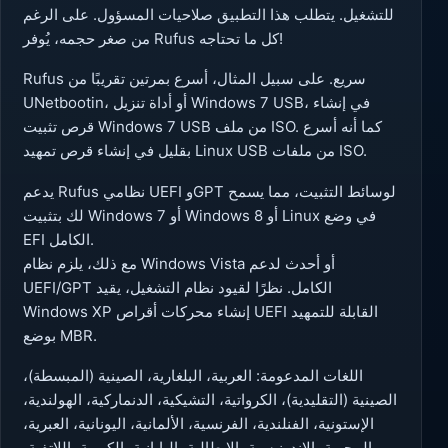
للتشغيل. يتطلب هذا التطبيق صلاحيات المسؤول. على الرغم
من صغر حجمه، يُوفر Rufus كل ما تحتاجه!
Rufus سريع. على سبيل المثال، أسرع بمرتين تقريبًا من
UNetbootin، أو أداة تنزيل Windows 7 USB، في إنشاء
قرص تثبيت Windows 7 USB من ملف ISO. كما أنه أسرع
بقليل في إنشاء قرص تمهيد Linux USB من ملفات ISO.
يدعم Rufus نظامي UEFI وGPT لوسائط التثبيت، مما يسمح
لك بتثبيت Windows 7 أو Windows 8 أو Linux في وضع
EFI الكامل.
مع ذلك، يلزم نظام Windows Vista أو أحدث لدعم
UEFI/GPT الكامل. نظرًا لقيود نظام التشغيل، يقيد
Windows XP إنشاء محركات أقراص UEFI القابلة للتمهيد
بوضع MBR.
اللغات المدعومة: العربية، البلغارية، الصينية (المبسطة)،
الصينية (التقليدية)، الكرواتية، التشيكية، الدنماركية، الهولندية،
الإستونية، الفنلندية، الفرنسية، الألمانية، اليونانية، العبرية،
المجرية، الإندونيسية، الإيطالية، اليابانية، الكورية، اللاتفية،