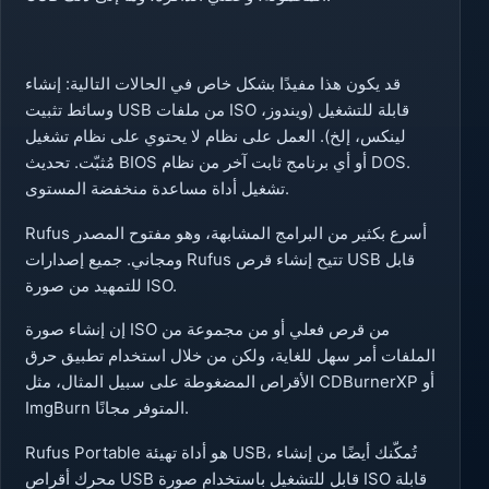
قد يكون هذا مفيدًا بشكل خاص في الحالات التالية: إنشاء
وسائط تثبيت USB من ملفات ISO قابلة للتشغيل (ويندوز،
لينكس، إلخ). العمل على نظام لا يحتوي على نظام تشغيل
مُثبّت. تحديث BIOS أو أي برنامج ثابت آخر من نظام DOS.
تشغيل أداة مساعدة منخفضة المستوى.
Rufus أسرع بكثير من البرامج المشابهة، وهو مفتوح المصدر
ومجاني. جميع إصدارات Rufus تتيح إنشاء قرص USB قابل
للتمهيد من صورة ISO.
إن إنشاء صورة ISO من قرص فعلي أو من مجموعة من
الملفات أمر سهل للغاية، ولكن من خلال استخدام تطبيق حرق
الأقراص المضغوطة على سبيل المثال، مثل CDBurnerXP أو
ImgBurn المتوفر مجانًا.
Rufus Portable هو أداة تهيئة USB، تُمكّنك أيضًا من إنشاء
محرك أقراص USB قابل للتشغيل باستخدام صورة ISO قابلة