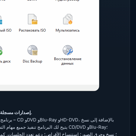
إصدارات مسجلة ومحمولة باللغات الروسية/الإنجليزية/الأوكرانية في برنامج تثبيت واحد.