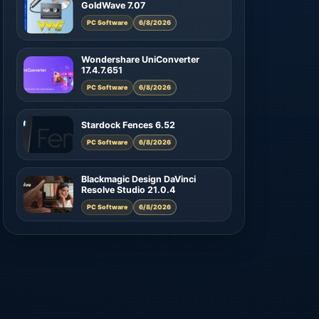
GoldWave 7.07
PC Software
6/8/2026
Wondershare UniConverter
17.4.7.651
PC Software
6/8/2026
Stardock Fences 6.52
PC Software
6/8/2026
Blackmagic Design DaVinci
Resolve Studio 21.0.4
PC Software
6/8/2026