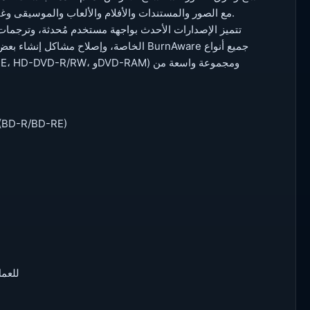
إضافية لإنشاء نسخ من الأقراص المضغوطة وأقراص DVD مع الصور والمستندات والأفلام والألعاب والموسيقى وغيرها الكثير.
تتميز الإصدارات الأحدث بواجهة مستخدم مُحدثة، وترجمات 
الخاصة، وإصلاح مشاكل إنشاء بعض أنواع 
• التسجيل من أي نوع من وسائط CD/DVD، بالإض
• دعم 