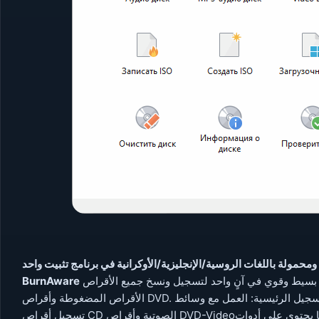
برنامج بسيط وقوي في آنٍ واحد لتسجيل ونسخ جميع الأقراص – CD وDVD وBlu-Ray وHD-DVD، بالإضافة إلى نسخ
BurnAware
الأقراص المضغوطة وأقراص DVD. يتيح لك البرنامج تنفيذ جميع مهام التسجيل الرئيسية: العمل مع وسائط CD/DVD وBlu-Ray؛
تسجيل أقراص CD الصوتية وأقراص DVD-Video؛ نسخ وحرق الصور؛ استنساخ الأقراص؛ دعم تعدد الجلسات. كما يحتوي على أدوات