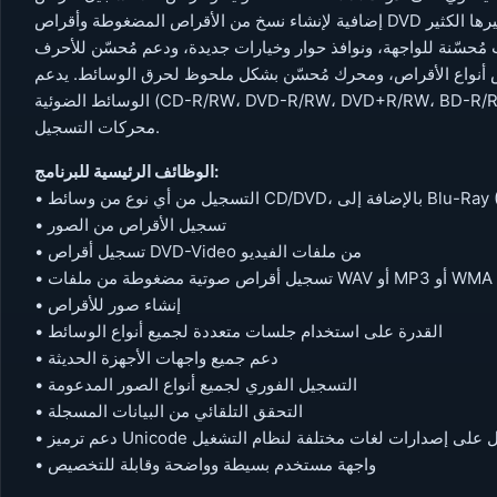
مُحسّنة للواجهة، ونوافذ حوار وخيارات جديدة، ودعم مُحسّن للأحرف
الأقراص، ومحرك مُحسّن بشكل ملحوظ لحرق الوسائط. يدعم BurnAware جميع أنواع
الوسائط الضوئية (CD-R/RW، DVD-R/RW، DVD+R/RW، BD-R/RE، HD-DVD-R/RW، وDVD-RAM) ومجموعة واسعة من
محركات التسجيل.
الوظائف الرئيسية للبرنامج:
افة إلى Blu-Ray (BD-R/BD-RE)
• تسجيل الأقراص من الصور
• تسجيل أقراص DVD-Video من ملفات الفيديو
• تسجيل أقراص صوتية مضغوطة من ملفات WAV أو MP3 أو WMA
• إنشاء صور للأقراص
• القدرة على استخدام جلسات متعددة لجميع أنواع الوسائط
• دعم جميع واجهات الأجهزة الحديثة
• التسجيل الفوري لجميع أنواع الصور المدعومة
• التحقق التلقائي من البيانات المسجلة
ترميز Unicode للعمل على إصدارات لغات مختلفة لنظام التشغيل
• واجهة مستخدم بسيطة وواضحة وقابلة للتخصيص