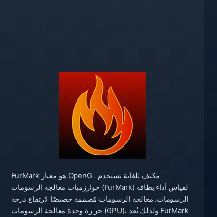
FurMark هو معيار OpenGL مكثف للغاية يستخدم
خوارزميات معالجة الرسومات (FurMark) لقياس أداء بطاقة
الرسومات. معالجة الرسومات مُصممة خصيصًا لارتفاع درجة
حرارة وحدة معالجة الرسومات (GPU)، ولذلك يُعد FurMark