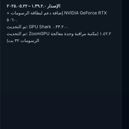
الإصدار ١.٣٩.٢.٠ – ٢٠٢٥.٠٥.٢٢
+ إضافة دعم لبطاقة الرسومات NVIDIA GeForce RTX
٥٠٦٠.
تم التحديث: GPU Shark ٠.٣٣.٢.٠.
تم التحديث: ZoomGPU ١.٤٢.٢ (مكتبة مراقبة وحدة معالجة
الرسومات ٣٢ بت)