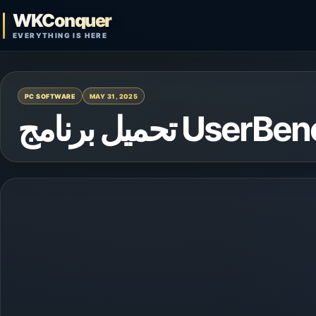
Skip to content
WKConquer
Open search
EVERYTHING IS HERE
PC SOFTWARE
MAY 31, 2025
تحميل برنامج 