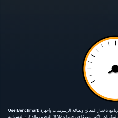
UserBenchmark
هي أداة مساعدة مجانية لتقييم أداء الكمبيوتر الشخصي. يقوم البرنامج باختبار المعالج وبطاقة الرسوميات وأجهزة