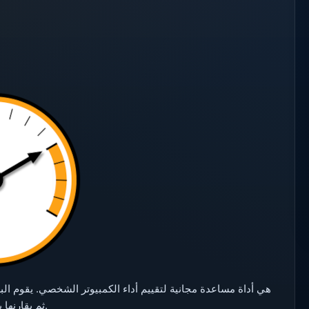
التخزين والذاكرة العشوائية (RAM)، ثم يقارنها بالمكونات الأكثر شيوعًا في فئتها.