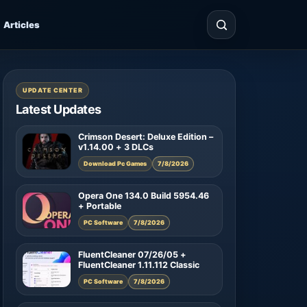
Articles
UPDATE CENTER
Latest Updates
Crimson Desert: Deluxe Edition –
v1.14.00 + 3 DLCs
Download Pc Games
7/8/2026
Opera One 134.0 Build 5954.46
+ Portable
PC Software
7/8/2026
FluentCleaner 07/26/05 +
FluentCleaner 1.11.112 Classic
PC Software
7/8/2026