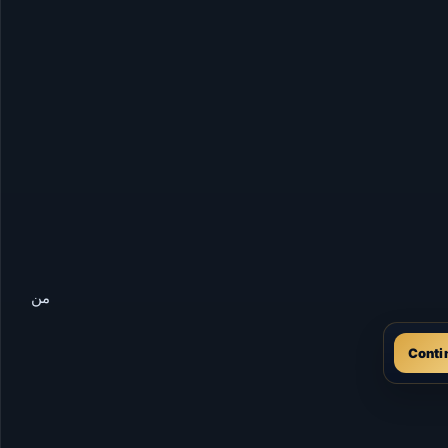
من
Conti