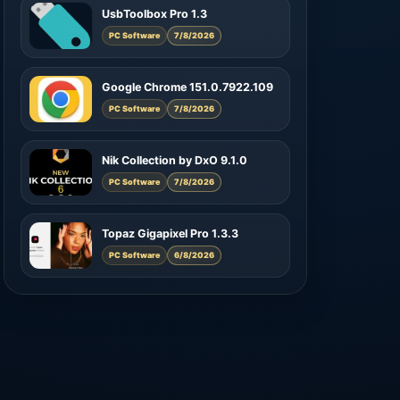
UsbToolbox Pro 1.3
PC Software
7/8/2026
Google Chrome 151.0.7922.109
PC Software
7/8/2026
Nik Collection by DxO 9.1.0
PC Software
7/8/2026
Topaz Gigapixel Pro 1.3.3
PC Software
6/8/2026