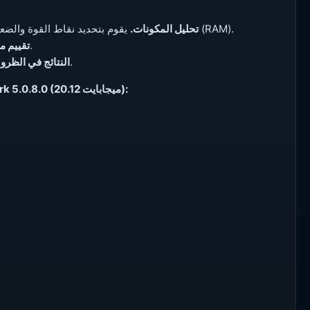
يقوم بتحديد نقاط القوة والضعف في المعالج وبطاقة الفيديو وأجهزة التخزين والذاكرة العشوائية (RAM).
تحليل المكونات.
يقارن كل مكون مع المكونات العشرة الأكثر شعبية في فئته.
تقييم .
يُظهر كيفية أداء نظامك مقارنةً بآلاف الأنظمة الأخرى.
النتائج في الظر.
تنزيل UserBenchmark 5.0.8.0 (20.12 ميجابايت):