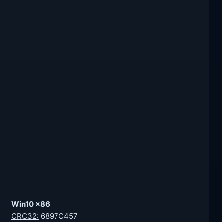
Win10 x86
CRC32:
6897C457