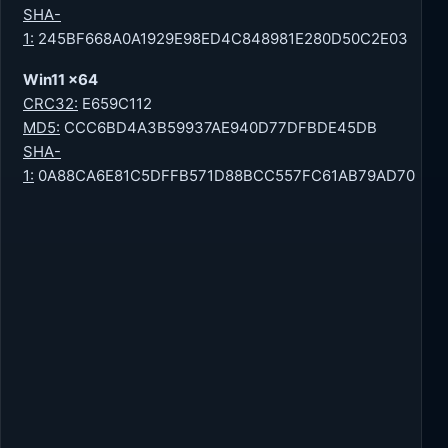
SHA-
1:
245BF668A0A1929E98ED4C848981E280D50C2E03
Win11 x64
CRC32:
E659C112
MD5:
CCC6BD4A3B59937AE940D77DFBDE45DB
SHA-
1:
0A88CA6E81C5DFFB571D88BCC557FC61AB79AD70