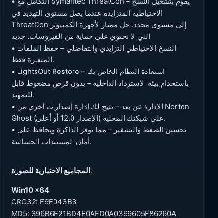
• التكامل مع Symantec ThreatCon – يقوم بتشغيل النسخ
الاحتياطية المتزايدة عندما يصل مستوى التهديد في
ThreatCon إلى مستوى محدد. حل ممتاز لأجهزة الكمبيوتر
التي لا تحتوي على حماية من الفيروسات. جديد
• النسخ الاحتياطي التزايدي والتفاضلي – حفظ الملفات
المتغيرة فقط.
• LightsOut Restore – استعادة النظام الخاص بك
باستخدام بيئة الاسترداد الداخلية – بدون قرص مضغوط قابل
للتمهيد.
• الإدارة عن بعد – تتيح لك إدارة إصدارات أخرى من Norton
Ghost (الإصدار 12.0 أو أعلى) على شبكتك المحلية.
• تحسين الضغط والتشفير – مما يوفر الذاكرة ويحافظ على
أمان المستندات الحساسة.
المجاميع الاختبارية للصورة:
Win10 x64
CRC32:
F9F043B3
MD5:
396B6F21BD4E0AFD0A0399605F86260A