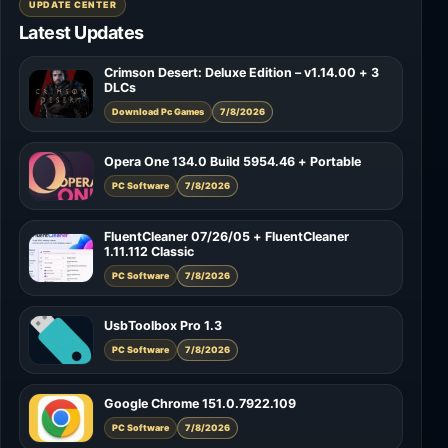
UPDATE CENTER
Latest Updates
Crimson Desert: Deluxe Edition – v1.14.00 + 3
DLCs
Download Pc Games
7/8/2026
Opera One 134.0 Build 5954.46 + Portable
PC Software
7/8/2026
FluentCleaner 07/26/05 + FluentCleaner
1.11.112 Classic
PC Software
7/8/2026
UsbToolbox Pro 1.3
PC Software
7/8/2026
Google Chrome 151.0.7922.109
PC Software
7/8/2026