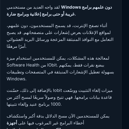
Windows دون علمهم برامج
لقد واجه العديد من مستخدمي
غريبة أو حتى برامج إعلانية وبرامج ضارة.
أثناء تصفح الإنترنت، قد يسمح المستخدمون، دون علمهم،
لمواقع الإعلانات بعرض إشعارات على متصفحاتهم. قد يصبح
التعامل مع النوافذ المنبثقة المزعجة ورسائل البريد العشوائي
أمرًا مرهقًا.
لمعالجة هذه المشكلات، يمكن للمستخدمين استخدام ميزة
Software Health من IObit. ببضع نقرات فقط، يمكنهم
بسهولة تعطيل الإشعارات المنبثقة في المتصفحات وتطبيقات
Windows.
بالإضافة إلى ذلك، حسّنت Iobit ميزات إلغاء التثبيت ووسّعت
قاعدة بيانات برامجها. فهي تتيح وصولاً سريعًا لمسح أكثر من
1000 برنامج عنيد وإلغاء تثبيتها.
يمكن للمستخدمين الآن مسح الدلائل بدقة أكبر واستكشاف
أخطاء البرامج غير المرغوب فيها على
أجهزة