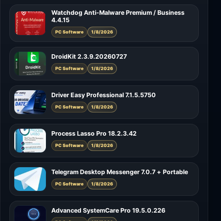
Watchdog Anti-Malware Premium / Business
4.4.15
PC Software
1/8/2026
DroidKit 2.3.9.20260727
PC Software
1/8/2026
Driver Easy Professional 7.1.5.5750
PC Software
1/8/2026
Process Lasso Pro 18.2.3.42
PC Software
1/8/2026
Telegram Desktop Messenger 7.0.7 + Portable
PC Software
1/8/2026
Advanced SystemCare Pro 19.5.0.226