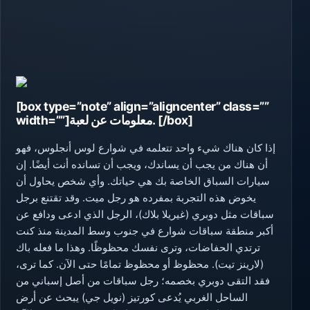
[box type=”note” align=”aligncenter” class=””
width=””]معلومات عن لعبة. [/box]
إذا كان هناك شيء واحد تتعلمه في شوارع لوس أنجلوس، فهو
أن هناك من يجب أن يساندك، ويجب أن تسانده أنت أيضًا. إن
سيارات السباق الخاصة بك هي حياتك. وأي شخص يحاول أن
يخوض هذه التجربة بمفرده هو رجل ميت. وقد تقتنع برجل
سباقات مثل دوبري (غيريلا بلاك)، الرجل الذي ادعى ودافع عن
أكبر منطقة سباقات شوارع في جنوب وسط المدينة منذ كنت
ترتدي الحفاضات، وترى نفسك محظوظًا. وهذا ما فعله باك
(لارينز تيت). محظوظ أو محظوظ تمامًا حتى الآن. كما ترى،
فقد التقى دوبري بخصمه؛ رجل سباقات من أصل إسباني من
الساحل الغربي يُدعى كورتيز (نويل جي) يبحث عن أرض