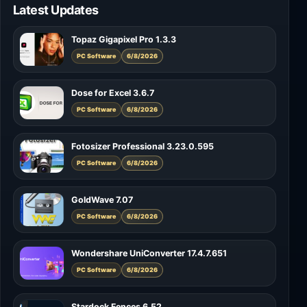
Latest Updates
Topaz Gigapixel Pro 1.3.3
PC Software
6/8/2026
Dose for Excel 3.6.7
PC Software
6/8/2026
Fotosizer Professional 3.23.0.595
PC Software
6/8/2026
GoldWave 7.07
PC Software
6/8/2026
Wondershare UniConverter 17.4.7.651
PC Software
6/8/2026
Stardock Fences 6.52