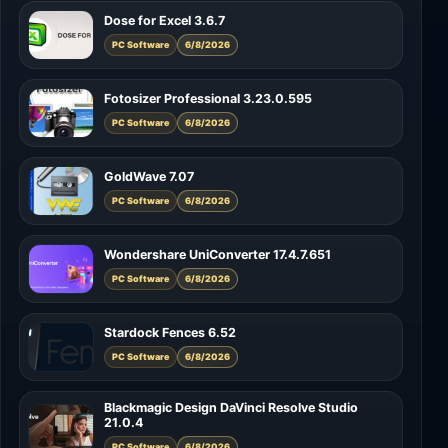
Dose for Excel 3.6.7
PC Software
6/8/2026
Fotosizer Professional 3.23.0.595
PC Software
6/8/2026
GoldWave 7.07
PC Software
6/8/2026
Wondershare UniConverter 17.4.7.651
PC Software
6/8/2026
Stardock Fences 6.52
PC Software
6/8/2026
Blackmagic Design DaVinci Resolve Studio
21.0.4
PC Software
6/8/2026