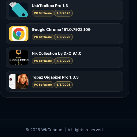
UsbToolbox Pro 1.3
PC Software
7/8/2026
Google Chrome 151.0.7922.109
PC Software
7/8/2026
Nik Collection by DxO 9.1.0
PC Software
7/8/2026
Topaz Gigapixel Pro 1.3.3
PC Software
6/8/2026
© 2026 WKConquer | All rights reserved.