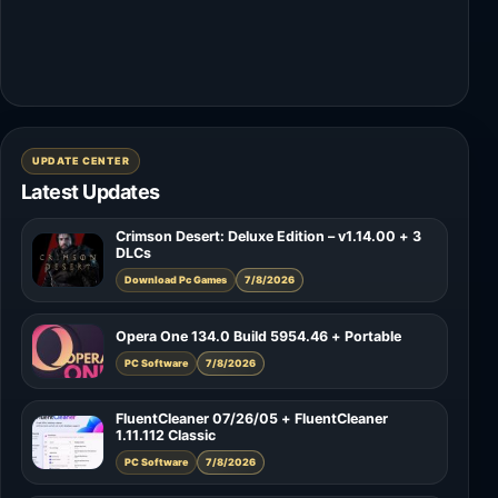
UPDATE CENTER
Latest Updates
Crimson Desert: Deluxe Edition – v1.14.00 + 3
DLCs
Download Pc Games
7/8/2026
Opera One 134.0 Build 5954.46 + Portable
PC Software
7/8/2026
FluentCleaner 07/26/05 + FluentCleaner
1.11.112 Classic
PC Software
7/8/2026