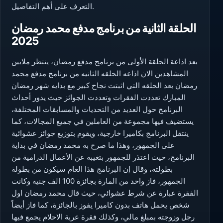
التعرف على أهم التفاصيل.
الحلقة الثانية من برنامج مدفع محمد رمضان
2025
بعد اذاعة الحلقة الأولى من برنامج مدفع رمضان، ينتظر ملايين
المشاهدين الان اذاعه الحلقه الثانيه من برنامج مدفع محمد
رمضان بعد الحلقه التي اثبتت نجاح كبير مع بدايه شهر رمضان
المبارك تعددت الفقرات وتعددت الجوائز حيث يدور أحداث
البرنامج حول العديد من التحديات والمسابقات المختلفة،
يستضيف فيها مجموعة من العاملين في جميع المجالات، كما
ينتقل البرنامج بكاميرا خارجية، ويقوم بتوزيع جوائز عشوائية
على الجمهور، وهذا ما صرح به محمد رمضان في بداية
البرنامج، حيث اعتذر للجمهور بتغيبه عن الأعمال الدرامية من
بطولته، وقال إن البرنامج هذا العام سيكون من بطولة
الجمهور، فاز واحد من المارة بجائزة 100 الف جنيه وكانت
الفقرة عبارة عن شرط عشوائي، حيث قال محمد رمضان اول
شخص يحمل هاتف بدون كاميرا يفوز بالجائزة، كما فاز أيضاً
رجل وزوجته بمبلغ مالي، وكذلك فقرة عربة الاحلام يجمع فيها