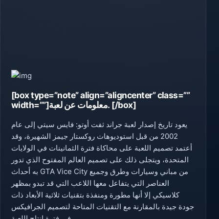
[box type=”note” align=”aligncenter” class=””
width=””]معلومات عن لعبة. [/box]
يعود تاريخ إصدار لعبة جراند ثفت أوتو: فايس سيتي إلى عام
2002 من قبل استوديوهات روكستار جيمز الشهيرة، وقد
أعتمد تصميم اللعبة على محاكاة فترة الثمانينات في الولايات
المتحدة، ويتجلى ذلك على تصميم العالم المفتوح الذي تدور
به أحداث GTA Vice City من مباني وسيارات وطرق وجميع
العناصر التي يتفاعل معها اللاعب التي قد تبدو بمظهر
كلاسيكي إلا أنها مطورة ومنفذة بتقنيات ثلاثية الأبعاد ذات
جودة جيدة بالمقارنة مع التقنيات المتاحة لتصميم الجرافيكس
في فترة إنتاج اللعبة.