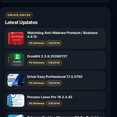
UPDATE CENTER
Latest Updates
Watchdog Anti-Malware Premium / Business
4.4.15
PC Software
1/8/2026
DroidKit 2.3.9.20260727
PC Software
1/8/2026
Driver Easy Professional 7.1.5.5750
PC Software
1/8/2026
Process Lasso Pro 18.2.3.42
PC Software
1/8/2026