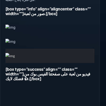
[box type=”info” align=”aligncenter” class=””
width=””]صور من لعبة.[/box]
[box type=”success” align=”” class=””
width=””]فيديو من لعبة على صفحتنا الفيس بوك من
فضلك لايك 👍.
[/box]