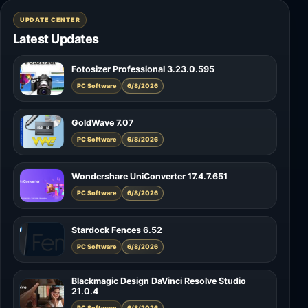
UPDATE CENTER
Latest Updates
Fotosizer Professional 3.23.0.595
PC Software
6/8/2026
GoldWave 7.07
PC Software
6/8/2026
Wondershare UniConverter 17.4.7.651
PC Software
6/8/2026
Stardock Fences 6.52
PC Software
6/8/2026
Blackmagic Design DaVinci Resolve Studio
21.0.4
PC Software
6/8/2026