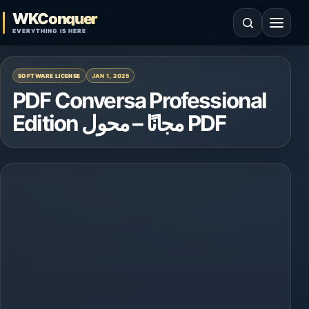
Skip to content
WKConquer
Open search
Open 
EVERYTHING IS HERE
SOFTWARE LICENSE
JAN 1, 2025
PDF Conversa Professional
Edition مجانًا – محول PDF