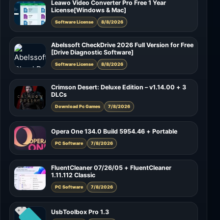
Leawo Video Converter Pro Free 1 Year
License[Windows & Mac]
Software License
8/8/2026
Abelssoft CheckDrive 2026 Full Version for Free
[Drive Diagnostic Software]
Software License
8/8/2026
Crimson Desert: Deluxe Edition – v1.14.00 + 3
DLCs
Download Pc Games
7/8/2026
Opera One 134.0 Build 5954.46 + Portable
PC Software
7/8/2026
FluentCleaner 07/26/05 + FluentCleaner
1.11.112 Classic
PC Software
7/8/2026
UsbToolbox Pro 1.3