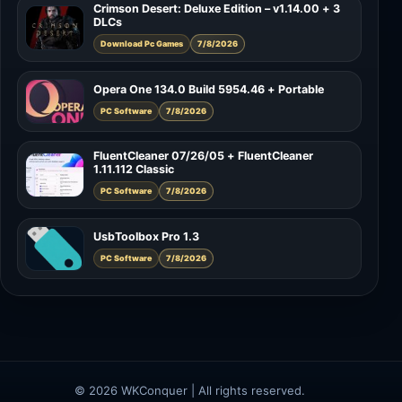
Crimson Desert: Deluxe Edition – v1.14.00 + 3
DLCs
Download Pc Games
7/8/2026
Opera One 134.0 Build 5954.46 + Portable
PC Software
7/8/2026
FluentCleaner 07/26/05 + FluentCleaner
1.11.112 Classic
PC Software
7/8/2026
UsbToolbox Pro 1.3
PC Software
7/8/2026
© 2026 WKConquer | All rights reserved.