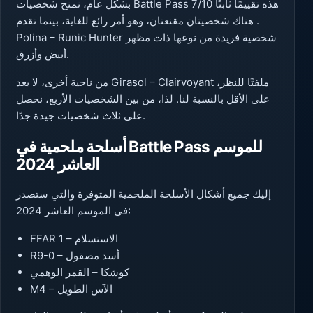
بشكل عام، نمنح شخصيات Battle Pass هذه تقييمًا ثابتًا 7/10
. هناك شخصيتان مقنعتان، وهو أمر رائع للغاية، بينما تقدم
Polina – Runic Hunter شخصية فريدة من نوعها ذات مظهر
أبيض وأزرق.
من ناحية أخرى، لا يعد Girasol – Clairvoyant ملفتًا للنظر،
على الأقل بالنسبة لنا. لذا، من بين الشخصيات الأربع، نحصل
على ثلاث شخصيات جيدة جدًا.
أسلحة ملحمية في Battle Pass للموسم
العاشر 2024
إليك جميع أشكال الأسلحة الملحمية المتوفرة والتي ستصدر
في الموسم العاشر 2024:
FFAR 1 – الاستسلام
R9-0 – أسد مصقول
كوشكا – القمر الوهمي
M4 – الآس الطويل