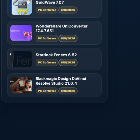
GoldWave 7.07
PC Software
6/8/2026
Wondershare UniConverter
17.4.7.651
PC Software
6/8/2026
Stardock Fences 6.52
PC Software
6/8/2026
Blackmagic Design DaVinci
Resolve Studio 21.0.4
PC Software
6/8/2026