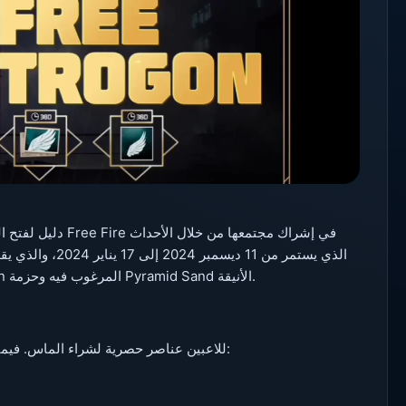
دليل لفتح ا
مكافآت فريدة، بما في ذلك مظهر مسدس Noble Sanction Trogon المرغوب فيه وحزمة Pyramid Sand الأنيقة.
يوفر حدث Noble Top-Up للاعبين عناصر حصرية لشراء الماس. فيما يلي تفصيل لأفضل المكافآت ومتطلباتها: