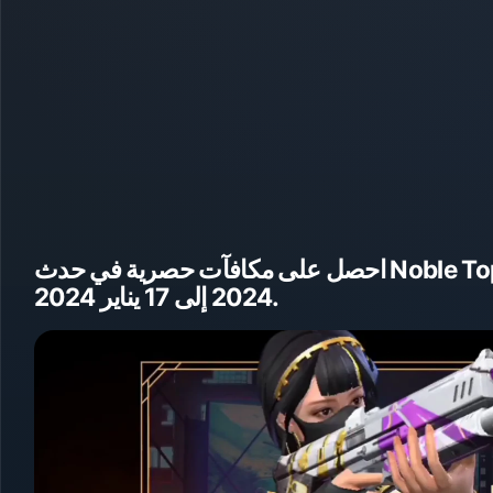
احصل على مكافآت حصرية في حدث Noble Top-Up الخاص بلعبة Free Fire من 11 ديسمبر
2024 إلى 17 يناير 2024.