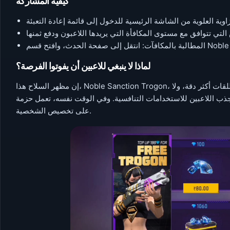
كيفية المشاركة
لماذا لا ينبغي للاعبين أن يفوتوا الفرصة؟
إن مظهر السلاح هذا، Noble Sanction Trogon، هو مجرد متعة بصرية في طريقة اللعب، فهو يشبه مدىً متزايدًا وطلقات أكثر دقة، ولا
اعبين للاستخدامات التنافسية. وفي الوقت نفسه، تعمل حزمة Pyramid Sand Bundle على إضفاء نكهة جيدة
على تخصيص الشخصية.