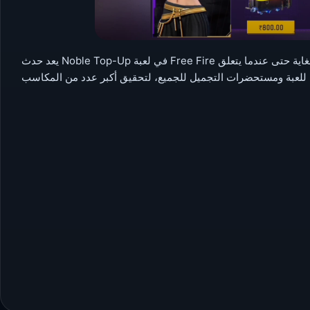
يعد حدث Noble Top-Up في لعبة Free Fire بمثابة فرصة للاعبيه للحصول على عناصر مميزة بأسعار رخيصة للغاية حتى عندما يتعلق