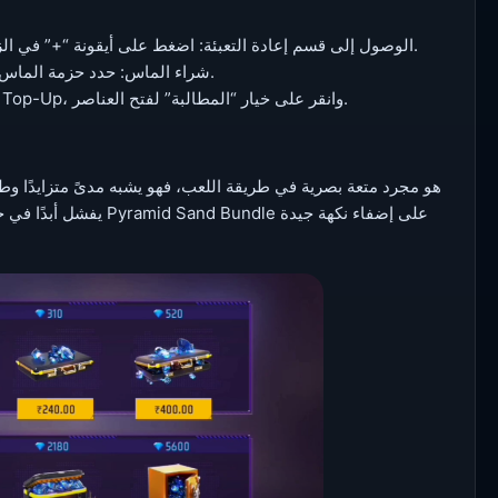
الوصول إلى قسم إعادة التعبئة: اضغط على أيقونة “+” في الزاوية العلوية من الشاشة الرئيسية للدخول إلى قائمة إعادة التعبئة.
شراء الماس: حدد حزمة الماس التي تتوافق مع مستوى المكافأة التي يريدها اللاعبون ودفع ثمنها.
المطالبة بالمكافآت: انتقل إلى صفحة الحدث، وافتح قسم Noble Top-Up، وانقر على خيار “المطالبة” لفتح العناصر.
يفشل أبدًا في جذب الل