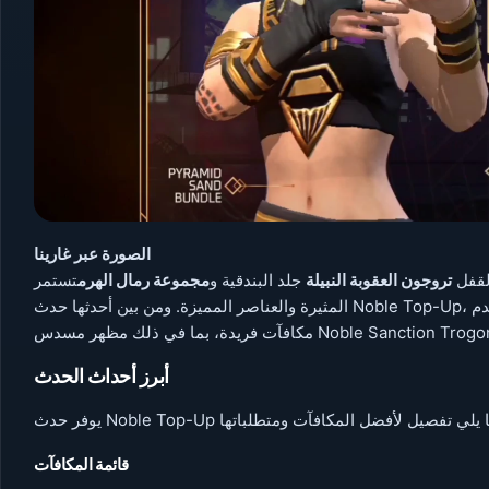
الصورة عبر غارينا
لقفل
تروجون العقوبة النبيلة
جلد البندقية و
مجموعة رمال الهرم
تستمر Free Fire في إشراك مجتمعها من خلال الأحداث
المثيرة والعناصر المميزة. ومن بين أحدثها حدث Noble Top-Up، الذي يستمر من 11 ديسمبر 2024 إلى 17 يناير 2024، والذي يقدم
أبرز أحداث الحدث
قائمة المكافآت