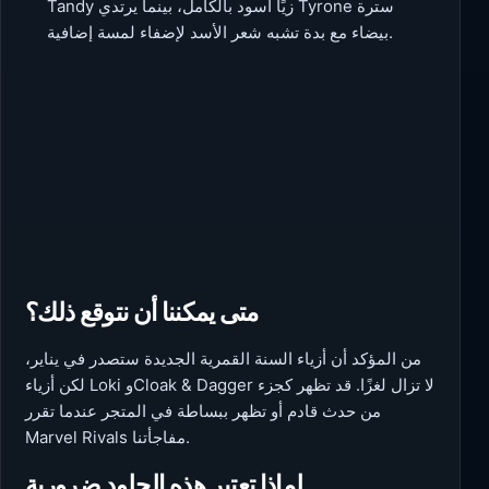
Tandy زيًا أسود بالكامل، بينما يرتدي Tyrone سترة
بيضاء مع بدة تشبه شعر الأسد لإضفاء لمسة إضافية.
متى يمكننا أن نتوقع ذلك؟
من المؤكد أن أزياء السنة القمرية الجديدة ستصدر في يناير،
لكن أزياء Loki وCloak & Dagger لا تزال لغزًا. قد تظهر كجزء
من حدث قادم أو تظهر ببساطة في المتجر عندما تقرر
Marvel Rivals مفاجأتنا.
لماذا تعتبر هذه الجلود ضرورية