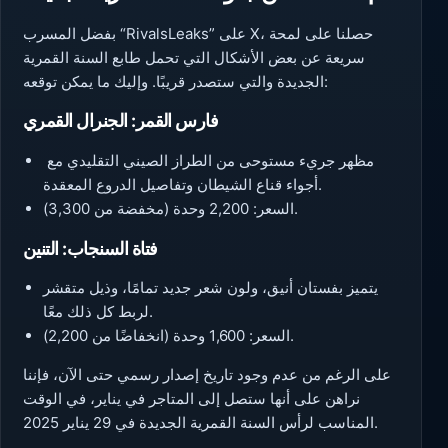
بفضل المسرب “RivalsLeaks” على X، حصلنا على لمحة
سريعة عن بعض الأشكال التي تحمل طابع السنة القمرية
الجديدة والتي ستصدر قريبًا. وإليك ما يمكن توقعه:
فارس القمر: الجنرال القمري
مظهر جريء مستوحى من الطراز الصيني التقليدي مع
أجواء قناع الشيطان وتفاصيل الدروع المعقدة.
السعر: 2,200 وحدة (مخفضة من 3,300).
فتاة السنجاب: التنين
يتميز بفستان أنيق، ولون شعر جديد تمامًا، وذيل متقشر
لربط كل ذلك معًا.
السعر: 1,600 وحدة (انخفاضًا من 2,200).
على الرغم من عدم وجود تاريخ إصدار رسمي حتى الآن، فإننا
نراهن على أنها ستصل إلى المتاجر في يناير، في الوقت
المناسب لرأس السنة القمرية الجديدة في 29 يناير 2025.