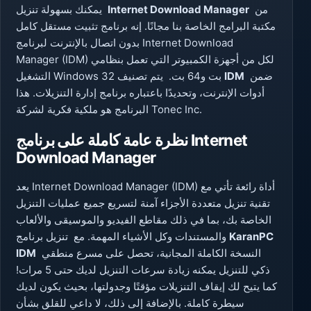
من
Internet Download Manager
يمكنك بسهولة تنزيل
مكتبة البرامج الخاصة بنا مجانًا. إنه برنامج تثبيت مستقل كامل
بدون اتصال بالإنترنت لبرنامج Internet Download
Manager (IDM) لكل من أجهزة الكمبيوتر التي تعمل بنظامي
ضمن
IDM
التشغيل Windows 32 بت و64 بت. يتم تصنيف
أدوات الإنترنت، وتحديدًا باعتباره برنامج إدارة التنزيلات. هذا
البرنامج هو ملكية فكرية لشركة Tonec Inc.
نظرة عامة كاملة على برنامج Internet
Download Manager
يعد Internet Download Manager (IDM) أداة رائعة تأتي مع
تقنية تنزيل متعددة الأجزاء آمنة لتسريع جميع عمليات التنزيل
الخاصة بك، بما في ذلك مقاطع الفيديو والموسيقى والألعاب
KaranPC
والمستندات وكل الأشياء المهمة. مع تنزيل برنامج
النسخة الكاملة المجانية، تحصل على مسرع منطقي
IDM
ذكي للتنزيل يمكنه زيادة سرعات التنزيل لديك حتى 5 مرات!
كما يتيح لك إيقاف التنزيلات مؤقتًا وجدولتها، بحيث يكون لديك
سيطرة كاملة. بالإضافة إلى ذلك، لا داعي للقلق بشأن