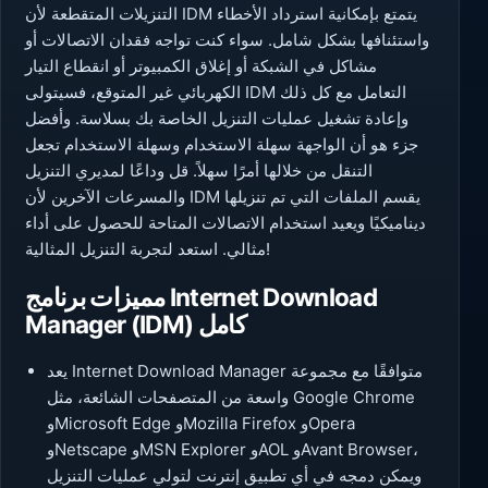
التنزيلات المتقطعة لأن IDM يتمتع بإمكانية استرداد الأخطاء
واستئنافها بشكل شامل. سواء كنت تواجه فقدان الاتصالات أو
مشاكل في الشبكة أو إغلاق الكمبيوتر أو انقطاع التيار
الكهربائي غير المتوقع، فسيتولى IDM التعامل مع كل ذلك
وإعادة تشغيل عمليات التنزيل الخاصة بك بسلاسة. وأفضل
جزء هو أن الواجهة سهلة الاستخدام وسهلة الاستخدام تجعل
التنقل من خلالها أمرًا سهلاً. قل وداعًا لمديري التنزيل
والمسرعات الآخرين لأن IDM يقسم الملفات التي تم تنزيلها
ديناميكيًا ويعيد استخدام الاتصالات المتاحة للحصول على أداء
مثالي. استعد لتجربة التنزيل المثالية!
مميزات برنامج Internet Download
Manager (IDM) كامل
يعد Internet Download Manager متوافقًا مع مجموعة
واسعة من المتصفحات الشائعة، مثل Google Chrome
وMicrosoft Edge وMozilla Firefox وOpera
وNetscape وMSN Explorer وAOL وAvant Browser،
ويمكن دمجه في أي تطبيق إنترنت لتولي عمليات التنزيل