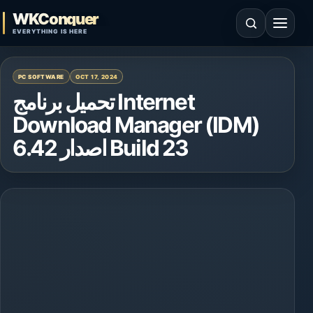
Skip to content
WKConquer
Open search
Open 
EVERYTHING IS HERE
PC SOFTWARE
OCT 17, 2024
تحميل برنامج Internet
Download Manager (IDM)
اصدار 6.42 Build 23