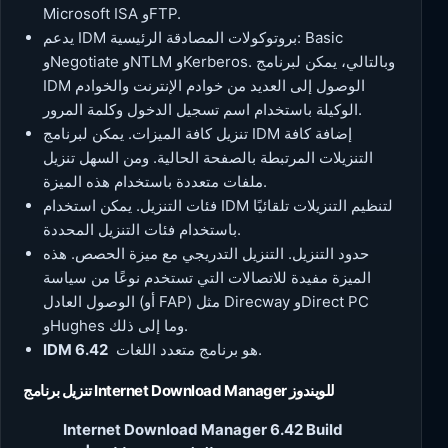
Microsoft ISA وFTP.
يدعم IDM بروتوكولات المصادقة الرئيسية: Basic
وNegotiate وNTLM وKerberos. وبالتالي، يمكن لبرنامج
IDM الوصول إلى العديد من خوادم الإنترنت والخوادم
الوكيلة باستخدام اسم تسجيل الدخول وكلمة المرور.
تنزيل كافة الميزات. يمكن لبرنامج IDM إضافة كافة
التنزيلات المرتبطة بالصفحة الحالية. ومن السهل تنزيل
ملفات متعددة باستخدام هذه الميزة.
فئات التنزيل. يمكن استخدام IDM لتنظيم التنزيلات تلقائيًا
باستخدام فئات التنزيل المحددة.
حدود التنزيل. التنزيل التدريجي مع ميزة الحصص. هذه
الميزة مفيدة للاتصالات التي تستخدم نوعًا من سياسة
الوصول العادل (أو FAP) مثل Direcway وDirect PC
وHughes وما إلى ذلك.
هو برنامج متعدد اللغات.
IDM 6.42
تنزيل برنامج Internet Download Manager للويندوز
Internet Download Manager 6.42 Build