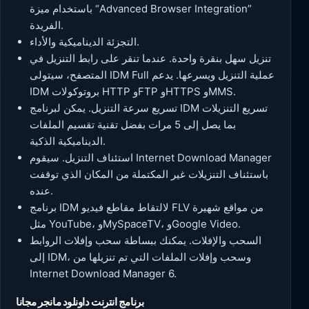
باستخدام ميزة “Advanced Browser Integration”
الفريدة.
التجزئة الديناميكية والأداء.
تنزيل سهل بنقرة واحدة. عندما تنقر على رابط التنزيل في
المتصفح، سيتولى IDM Full عملية التنزيل ويسرعها. يدعم
IDM بروتوكولات HTTP وFTP وHTTPS وMMS.
تسريع سرعة التنزيل. يمكن لبرنامج IDM تسريع التنزيلات
بما يصل إلى 5 مرات بفضل تقنية تقسيم الملفات
الديناميكية الذكية.
استئناف التنزيل. سيقوم Internet Download Manager
باستئناف التنزيلات غير المكتملة من المكان الذي توقفت
عنده.
برنامج IDM لالتقاط مقاطع فيديو FLV من مواقع شهيرة
مثل YouTube، وMySpaceTV، وGoogle Video.
السحب والإفلات. يمكنك ببساطة سحب وإفلات الروابط
إلى IDM، وسحب وإفلات الملفات التي تم تنزيلها من
Internet Download Manager 6.
برنامج انترنت داونلود مانجر مجانا