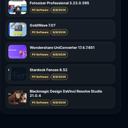
Fotosizer Professional 3.23.0.595
PC Software
6/8/2026
GoldWave 7.07
PC Software
6/8/2026
Wondershare UniConverter 17.4.7.651
PC Software
6/8/2026
Stardock Fences 6.52
PC Software
6/8/2026
Blackmagic Design DaVinci Resolve Studio
21.0.4
PC Software
6/8/2026