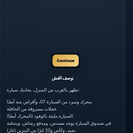
Continue
وصف الغش:
تظهر بالقرب من المنزل، بجانبك سيارة:
محرك ومبرد من السيارة 07، وأقراص منه أيضًا.
عجلات مسروقة من الحافلة.
السيارة مليئة بالوقود (المحرك أيضًا).
في صندوق السيارة يوجد مسدس، ومدفع رشاش، وبندقية
صيد، وكأس و20 لترًا من البنزين (غاز).