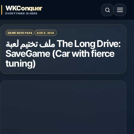
Skip to content
WKConquer
Open search
Open 
EVERYTHING IS HERE
GAME SAVE FILES
AUG 9, 2024
ملف تختيم لعبة The Long Drive:
SaveGame (Car with fierce
tuning)