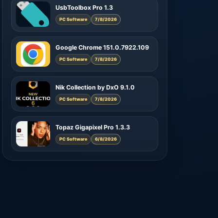
UsbToolbox Pro 1.3
PC Software
7/8/2026
Google Chrome 151.0.7922.109
PC Software
7/8/2026
Nik Collection by DxO 9.1.0
PC Software
7/8/2026
Topaz Gigapixel Pro 1.3.3
PC Software
6/8/2026