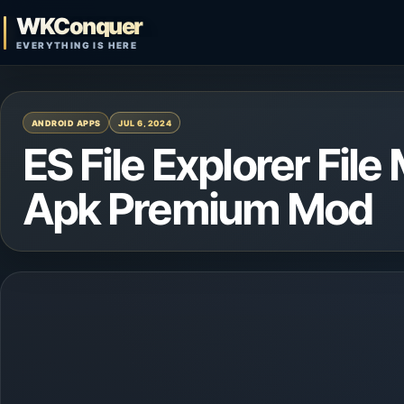
Skip to content
WKConquer
Open search
EVERYTHING IS HERE
ANDROID APPS
JUL 6, 2024
ES File Explorer File
Apk Premium Mod