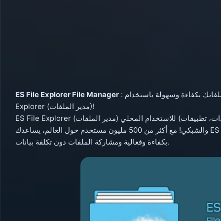
: نظرة عامةمجاني وآمن وبسيط، ويمكنك إدارة ملفاتك بكفاءة وسهولة باستخدام ES File
ES File Explorer File Manager
Explorer (مدير الملفات)!
ES File Explorer (مدير الملفات) هو مدير ملفات كامل الميزات (صور، موسيقى، أفلام، مستندات، تطبيقات) للاستخدام المحلي
والشبكي! مع أكثر من 500 مليون مستخدم حول العالم، يساعدك ES File Explorer (مدير الملفات) في إدارة هاتفك الأندرويد وملفاتك
بكفاءة وفعالية ومشاركة الملفات دون تكلفة بيانات.