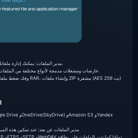
• مدير الملفات: يمكنك إدارة ملفاتك من خلال عمليات القص والنسخ واللصق وإعادة التسمية والضغط.
• عارضات ومشغلات مدمجة لأنواع مختلفة من الملفات: انقر لتشغيل الموسيقى/الفيديو، والتحقق من الصور والمستندات.
• دعم ZIP وRAR مدمج: يسمح لك بضغط وفك ضغط ملفات ZIP، وفك ضغط ملفات RAR، وإنشاء ملفات ZIP مشفرة (AES 256 بت)
ا
• مدير الملفات عن بعد: عند تمكين هذه الم