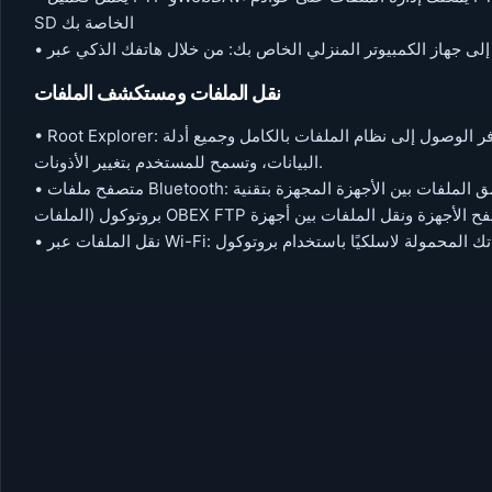
SD الخاصة بك
نقل الملفات ومستكشف الملفات
• Root Explorer: مجموعة أدوات إدارة الملفات النهائية لمستخدمي الجذر. توفر الوصول إلى نظام الملفات بالكامل وجميع أدلة
البيانات، وتسمح للمستخدم بتغيير الأذونات.
• متصفح ملفات Bluetooth: يمكنك نسخ ولصق الملفات بين الأجهزة المجهزة بتقنية Bluetooth. يدعم ES File Explorer (مدير