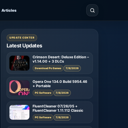
Articles
UPDATE CENTER
Latest Updates
Crimson Desert: Deluxe Edition –
v1.14.00 + 3 DLCs
Download Pc Games
7/8/2026
Opera One 134.0 Build 5954.46
+ Portable
PC Software
7/8/2026
FluentCleaner 07/26/05 +
FluentCleaner 1.11.112 Classic
PC Software
7/8/2026