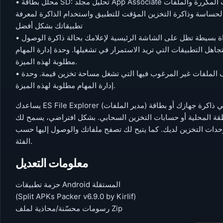
• محلل بطاقة SD: تحليل مجلد App Associate والملفات الكبيرة والملفات التي تم إنشاؤها مؤخرًا والملفات المكررة والملفات
لحساسة وذاكرة التخزين المؤقت للتطبيق واستخدام الذاكرة لمعرفة
تطبيقاتك بشكل أفضل
• إنهاء المهام بنقرة واحدة وزيادة الذاكرة وتسريع جهازك: يتضمن أداة بسيطة تظل على الشاشة الرئيسية لإعلامك بحالة ذاكرة الوصول
لتجاهل التطبيقات التي تريد الاستمرار في تشغيلها. وحدة إدارة المهام
مطلوبة لهذه الميزة.
• منظف ذاكرة التخزين المؤقت ومدير التشغيل التلقائي: احذف الملفات غير المرغوب فيها التي تشغل مساحة تخزين قيمة. وحدة
إدارة المهام مطلوبة لهذه الميزة.
يساعدك ES File Explorer (مدير الملفات) على التعامل مع جميع ملفاتك سواء كانت مخزنة في ذاكرة جهازك أو بطاقة microSD أو
لية أو حسابات التخزين السحابي. بشكل افتراضي، يسمح لك ES File Explorer (مدير الملفات) بنسخ الملفات أو
 وحدات التخزين لديك. كما يتيح لك تصفح ملفاتك والوصول إليها حسب
الفئة.
معلومات التعديل
حزمة تطبيقات Android المستقلة
(Split APKs Packer v6.9.0 by KirIif)
رسومات محسّنة/محاذية لملف Zip