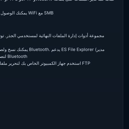
• يمكنك الوصول إلى جهاز الكمبيوتر المنزلي الخاص بك: من خلال هاتفك الذكي عبر WiFi مع SMB
الملفات) بروتوكول OBEX FTP لتصفح الأجهزة ونقل الملفات بين أجهزة Bluetooth
• نقل الملفات عبر Wi-Fi: استخدم جهاز الكمبيوتر الخاص بك لتحرير ملفاتك المحمولة لاسلكيًا باستخدام بروتوكول FTP