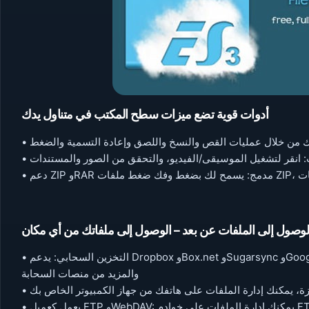
أدوات قوية تضع ميزات سطح المكتب في متناول يدك
لوصول إلى الملفات عن بعد – الوصول إلى ملفاتك من أي مكان
• التخزين السحابي: يدعم Dropbox وBox.net وSugarsync وGoogle Drive وOneDrive(SkyDrive) وAmazon S3 وYandex
والمزيد من منصات السحابة
يزة، يمكنك إدارة الملفات على هاتفك من جهاز الكمبيوتر الخاص بك
• يعمل كعميل FTP وWebDAV: يمكنك إدارة الملفات على خوادم FTP وFTPS وSFTP وWebDAV تمامًا كما تدير الملفات على بطاقة