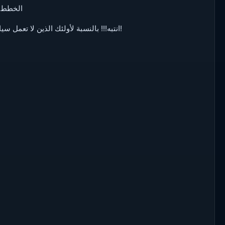
الخطط: 
انتبه!!! بالنسبة لأولئك الذين لا تعمل سياراتهم من طراز ساتسوما، تحقق من البراغي الموجودة على البطارية!