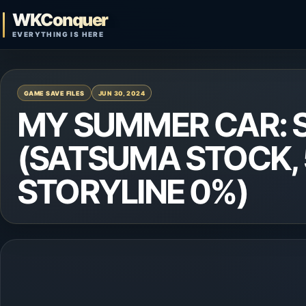
Skip to content
WKConquer
Open search
EVERYTHING IS HERE
GAME SAVE FILES
JUN 30, 2024
MY SUMMER CAR:
(SATSUMA STOCK, 
STORYLINE 0%)