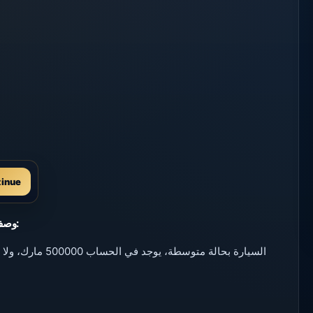
tinue
وصف الغش:
السيارة بحالة مت