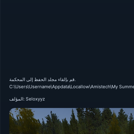
قم بإلقاء مجلد الحفظ إلى المحكمة.
C:\Users\Username\Appdata\Locallow\Amistech\My Summe
المؤلف: Seloxyyz