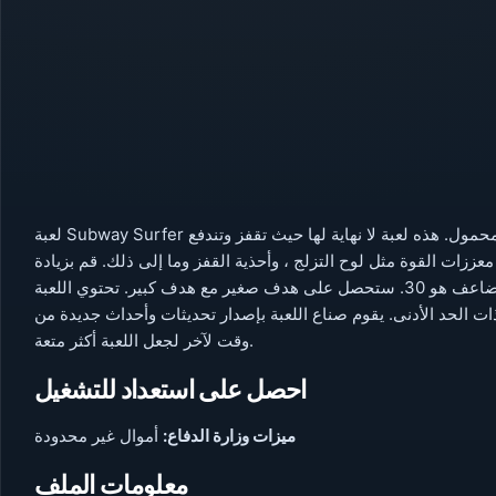
لعبة Subway Surfer هي واحدة من أكثر الألعاب شعبية في عالم ألعاب الهاتف المحمول. هذه لعبة لا نهاية لها حيث تقفز وتندفع
عززات القوة مثل لوح التزلج ، وأحذية القفز وما إلى ذلك. قم بزيادة
مضاعفك لجمع المزيد من العملات المعدنية. الحد الأقصى للمضاعف هو 30. ستحصل على هدف صغير مع هدف كبير. تحتوي اللعبة
 الحد الأدنى. يقوم صناع اللعبة بإصدار تحديثات وأحداث جديدة من
وقت لآخر لجعل اللعبة أكثر متعة.
احصل على استعداد للتشغيل
ميزات وزارة الدفاع:
أموال غير محدودة
معلومات الملف