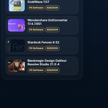
GoldWave 7.07
PC Software
6/8/2026
Wondershare UniConverter
17.4.7.651
PC Software
6/8/2026
Stardock Fences 6.52
PC Software
6/8/2026
Blackmagic Design DaVinci
Resolve Studio 21.0.4
PC Software
6/8/2026