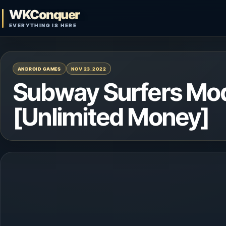
Skip to content
WKConquer
Open search
EVERYTHING IS HERE
ANDROID GAMES
NOV 23, 2022
Subway Surfers Mod
[Unlimited Money]