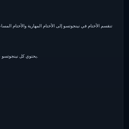
تنقسم الأختام في نينجوتسو إلى الأختام المهارية والأختام المساعدة
يحتوي كل نينجوتسو على تحيز طوري ، ويمكنك اختيار النينجوتسو المقابل وفقًا لاحتياجاتك.