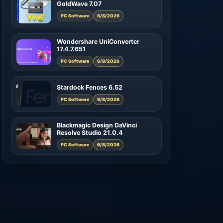
GoldWave 7.07
PC Software
6/8/2026
Wondershare UniConverter
17.4.7.651
PC Software
6/8/2026
Stardock Fences 6.52
PC Software
6/8/2026
Blackmagic Design DaVinci
Resolve Studio 21.0.4
PC Software
6/8/2026