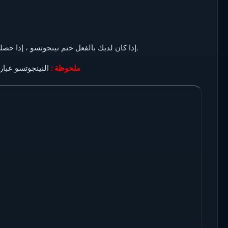
إذا كان لديك بالفعل ختم نينجوتسو ، إذا حصلت عليه بشكل متكرر ، فسوف يتغير تلقائيًا إلى اسكل ( حركة جديدة ).
ملحوظة :
النينجوتسو عبارة عن 35 نوع يعنى الموضوع مش سهل وكل حاج