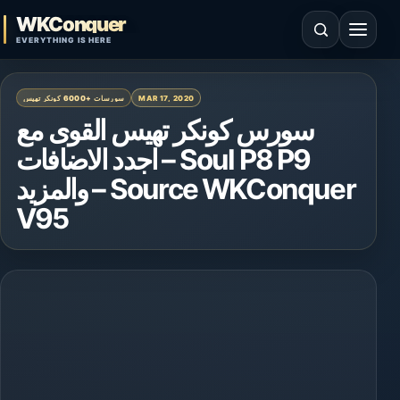
Skip to content
WKConquer
Open search
Open 
EVERYTHING IS HERE
سورسات +6000 كونكر تهيس
MAR 17, 2020
سورس كونكر تهيس القوى مع
اجدد الاضافات – Soul P8 P9
والمزيد – Source WKConquer
V95