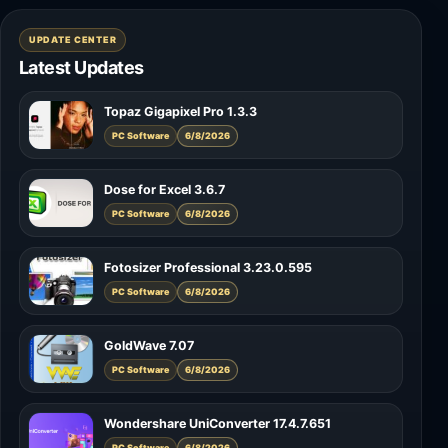
UPDATE CENTER
Latest Updates
Topaz Gigapixel Pro 1.3.3
PC Software
6/8/2026
Dose for Excel 3.6.7
PC Software
6/8/2026
Fotosizer Professional 3.23.0.595
PC Software
6/8/2026
GoldWave 7.07
PC Software
6/8/2026
Wondershare UniConverter 17.4.7.651
PC Software
6/8/2026