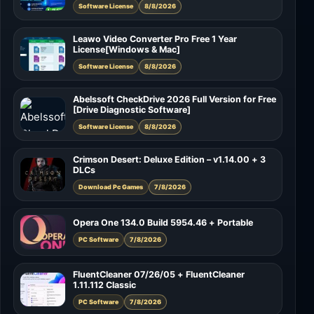
Software License
8/8/2026
Leawo Video Converter Pro Free 1 Year
License[Windows & Mac]
Software License
8/8/2026
Abelssoft CheckDrive 2026 Full Version for Free
[Drive Diagnostic Software]
Software License
8/8/2026
Crimson Desert: Deluxe Edition – v1.14.00 + 3
DLCs
Download Pc Games
7/8/2026
Opera One 134.0 Build 5954.46 + Portable
PC Software
7/8/2026
FluentCleaner 07/26/05 + FluentCleaner
1.11.112 Classic
PC Software
7/8/2026