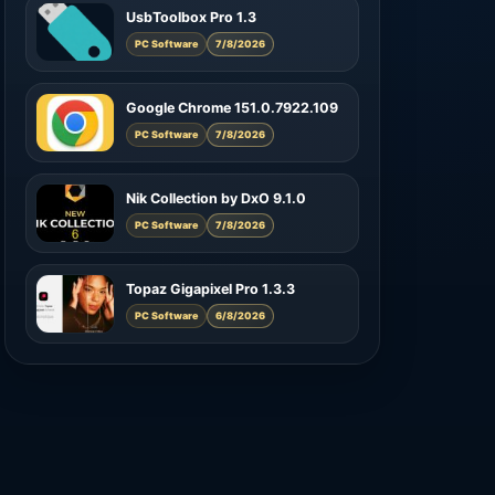
UsbToolbox Pro 1.3
PC Software
7/8/2026
Google Chrome 151.0.7922.109
PC Software
7/8/2026
Nik Collection by DxO 9.1.0
PC Software
7/8/2026
Topaz Gigapixel Pro 1.3.3
PC Software
6/8/2026