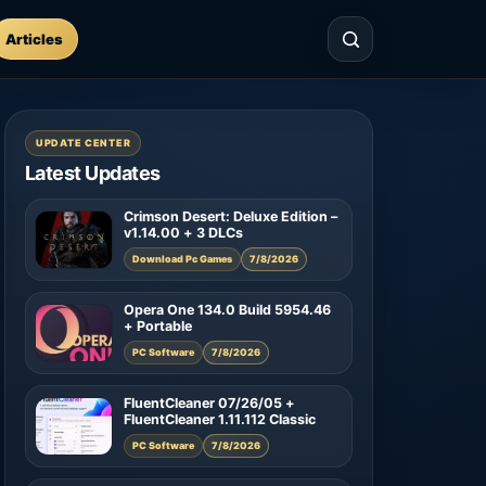
Articles
UPDATE CENTER
Latest Updates
Crimson Desert: Deluxe Edition –
v1.14.00 + 3 DLCs
Download Pc Games
7/8/2026
Opera One 134.0 Build 5954.46
+ Portable
PC Software
7/8/2026
FluentCleaner 07/26/05 +
FluentCleaner 1.11.112 Classic
PC Software
7/8/2026