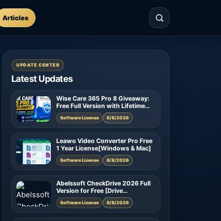
Articles
UPDATE CENTER
Latest Updates
Wise Care 365 Pro 8 Giveaway:
Free Full Version with Lifetime
License
Software License
8/8/2026
Leawo Video Converter Pro Free
1 Year License[Windows & Mac]
Software License
8/8/2026
Abelssoft CheckDrive 2026 Full
Version for Free [Drive
Diagnostic Software]
Software License
8/8/2026