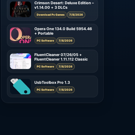
Crimson Desert: Deluxe Edition –
v1.14.00 + 3 DLCs
Download Pc Games
7/8/2026
Opera One 134.0 Build 5954.46
+ Portable
PC Software
7/8/2026
FluentCleaner 07/26/05 +
FluentCleaner 1.11.112 Classic
PC Software
7/8/2026
UsbToolbox Pro 1.3
PC Software
7/8/2026