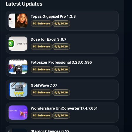
Latest Updates
Topaz Gigapixel Pro 1.3.3
PC Software
6/8/2026
Dose for Excel 3.6.7
PC Software
6/8/2026
Fotosizer Professional 3.23.0.595
PC Software
6/8/2026
GoldWave 7.07
PC Software
6/8/2026
Wondershare UniConverter 17.4.7.651
PC Software
6/8/2026
Stardock Fences 6.52