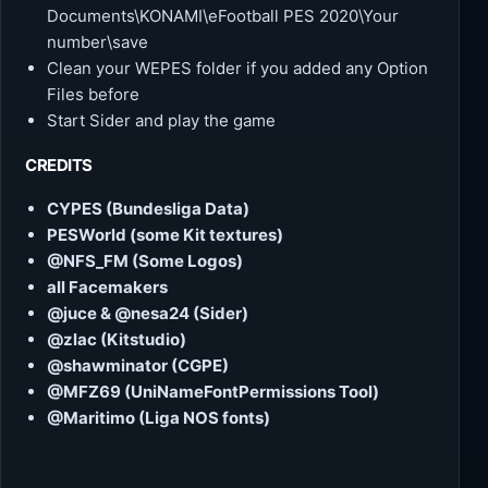
Documents\KONAMI\eFootball PES 2020\Your
number\save
Clean your WEPES folder if you added any Option
Files before
Start Sider and play the game
CREDITS
CYPES (Bundesliga Data)
PESWorld (some Kit textures)
@NFS_FM (Some Logos)
all Facemakers
@juce & @nesa24 (Sider)
@zlac (Kitstudio)
@shawminator (CGPE)
@MFZ69 (UniNameFontPermissions Tool)
@Maritimo (Liga NOS fonts)