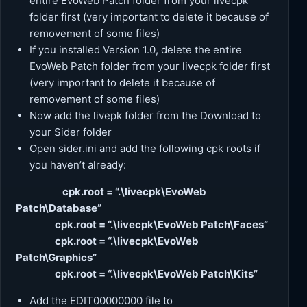
entire EvoWeb Patch folder from your livecpk
folder first (very important to delete it because of
removement of some files)
If you installed Version 1.0, delete the entire
EvoWeb Patch folder from your livecpk folder first
(very important to delete it because of
removement of some files)
Now add the livepk folder from the Download to
your Sider folder
Open sider.ini and add the following cpk roots if
you haven’t already:
cpk.root = “.\livecpk\EvoWeb
Patch\Database”
cpk.root = “.\livecpk\EvoWeb Patch\Faces”
cpk.root = “.\livecpk\EvoWeb
Patch\Graphics”
cpk.root = “.\livecpk\EvoWeb Patch\Kits”
Add the EDIT00000000 file to