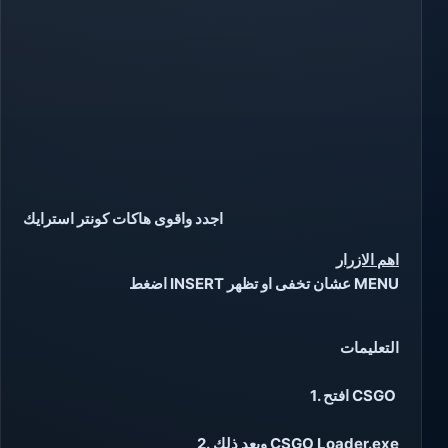
اجدد واقوى هاكات كونتر استرايك
اهم الازرار
اضغط INSERT عشان تخفى او تظهر MENU
التعليمات
1. افتح CSGO
2. وبعد ذلك CSGO Loader.exe