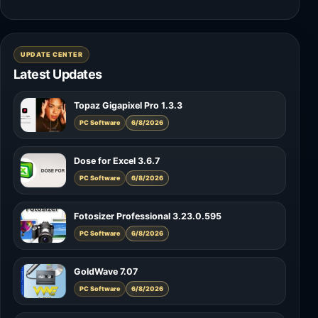
UPDATE CENTER
Latest Updates
Topaz Gigapixel Pro 1.3.3
PC Software
6/8/2026
Dose for Excel 3.6.7
PC Software
6/8/2026
Fotosizer Professional 3.23.0.595
PC Software
6/8/2026
GoldWave 7.07
PC Software
6/8/2026