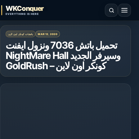
Skip to content
WKConquer
Open search
Open 
EVERYTHING IS HERE
MAR 12, 2020
باتشات كونكر اون لاين
تحميل باتش 7036 ونزول ايفنت
NightMare Hall وسيرفر الجديد
GoldRush – كونكر اون لاين