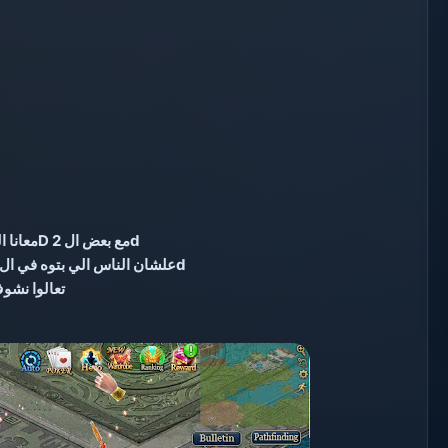
معانا اليوم سورس مزيج ياعني 3D مع بعض ال 2d
عندك التون والماركت شغل 2d علشان الناس الي بتوه في ال 3d
تعالوا نشو