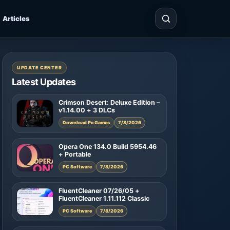
Articles
UPDATE CENTER
Latest Updates
Crimson Desert: Deluxe Edition –
v1.14.00 + 3 DLCs
Download Pc Games
7/8/2026
Opera One 134.0 Build 5954.46
+ Portable
PC Software
7/8/2026
FluentCleaner 07/26/05 +
FluentCleaner 1.11.112 Classic
PC Software
7/8/2026