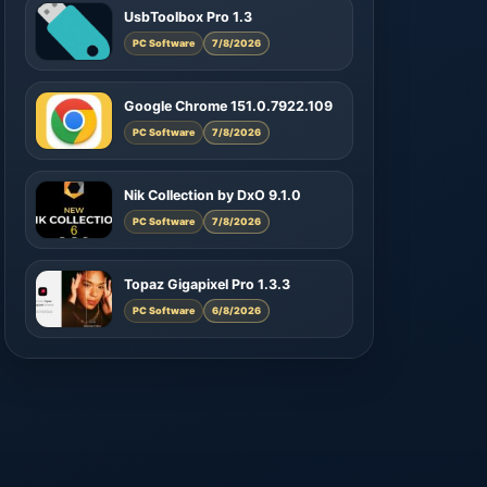
UsbToolbox Pro 1.3
PC Software
7/8/2026
Google Chrome 151.0.7922.109
PC Software
7/8/2026
Nik Collection by DxO 9.1.0
PC Software
7/8/2026
Topaz Gigapixel Pro 1.3.3
PC Software
6/8/2026