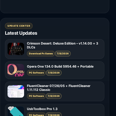
UPDATE CENTER
Latest Updates
Crimson Desert: Deluxe Edition – v1.14.00 + 3
DLCs
Download Pc Games
7/8/2026
Opera One 134.0 Build 5954.46 + Portable
PC Software
7/8/2026
FluentCleaner 07/26/05 + FluentCleaner
1.11.112 Classic
PC Software
7/8/2026
UsbToolbox Pro 1.3
PC Software
7/8/2026