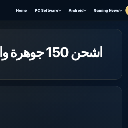
Home
PC Software
Android
Gaming News
اشحن 150 جو