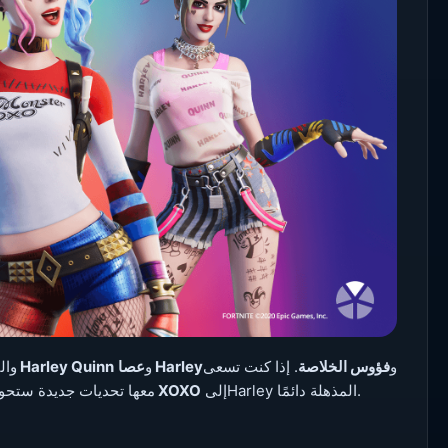
و
فؤوس الخلاصة
. إذا كنت تسعى
عصا Harley
و
زي Harley Quinn
يعرض متجر ا
إلىHarley المذهلة دائمًا.
المتوحشة الصغيرة XOXO
وراء الأفعال الشقية، فقد أحضرت Harley معها تحديات ج