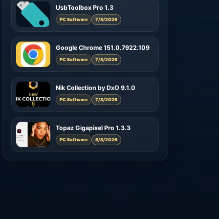
UsbToolbox Pro 1.3
PC Software
7/8/2026
Google Chrome 151.0.7922.109
PC Software
7/8/2026
Nik Collection by DxO 9.1.0
PC Software
7/8/2026
Topaz Gigapixel Pro 1.3.3
PC Software
6/8/2026