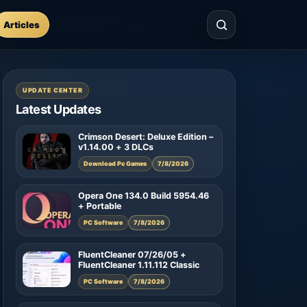
Articles
UPDATE CENTER
Latest Updates
Crimson Desert: Deluxe Edition –
v1.14.00 + 3 DLCs
Download Pc Games
7/8/2026
Opera One 134.0 Build 5954.46
+ Portable
PC Software
7/8/2026
FluentCleaner 07/26/05 +
FluentCleaner 1.11.112 Classic
PC Software
7/8/2026