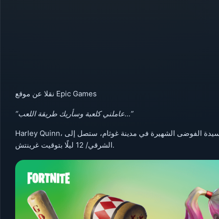
نقلا عن موقع Epic Games
“عاملني كلعبة وسأريك طريقة اللعب…”
Harley Quinn، سيدة الفوضى الشهيرة في مدينة غوثام، ستصل إلى Fortnite بدءًا من 6 من فبراير في السابعة مساءًا بالتوقيت
الشرقي/ 12 ليلًا بتوقيت غرينتش.